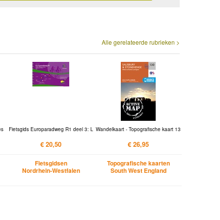
Alle gerelateerde rubrieken >
es
Fietsgids Europaradweg R1 deel 3: L
Wandelkaart - Topografische kaart 13
€ 20,50
€ 26,95
Fietsgidsen
Topografische kaarten
Nordrhein-Westfalen
South West England