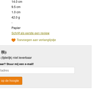
14.0 cm
9.5 cm
1.0 cm
42.0 g
-
Papier
Schrijf als eerste een review
Toevoegen aan verlanglijstje
s (tijdelijk) niet leverbaar
aar? Stuur mij een e-mail!
 op de hoogte