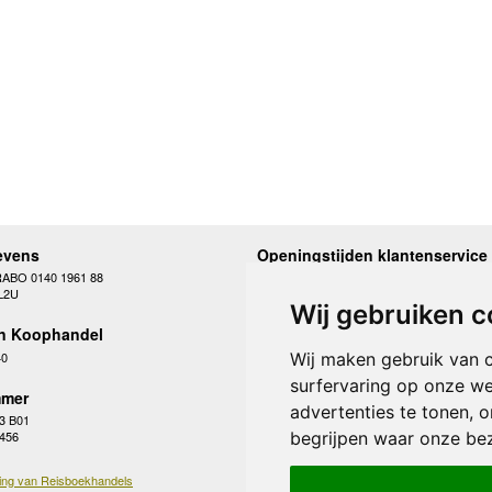
evens
Openingstijden klantenservice
RABO 0140 1961 88
Maandag
10.00 - 12.30 en 13
L2U
Dinsdag
10.00 - 12.30 en 13
Wij gebruiken c
Woensdag
10.00 - 12.30 en 13
n Koophandel
Donderdag
10.00 - 12.30 en 13
Vrijdag
10.00 - 12.30 en 13
40
Wij maken gebruik van 
Zaterdag
gesloten
surfervaring op onze we
Zondag
gesloten
mer
advertenties te tonen, 
3 B01
begrijpen waar onze be
 456
ing van Reisboekhandels