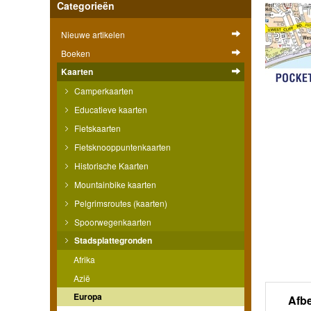
Categorieën
Nieuwe artikelen
Boeken
Kaarten
Camperkaarten
Educatieve kaarten
Fietskaarten
Fietsknooppuntenkaarten
Historische Kaarten
Mountainbike kaarten
Pelgrimsroutes (kaarten)
Spoorwegenkaarten
Stadsplattegronden
Afrika
Azië
Europa
Afb