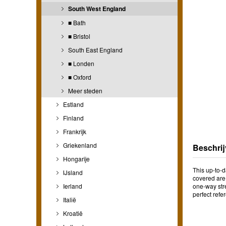
South West England
■ Bath
■ Bristol
South East England
■ Londen
■ Oxford
Meer steden
Estland
Finland
Frankrijk
Griekenland
Beschrij
Hongarije
This up-to-
IJsland
covered are 
Ierland
one-way stre
perfect ref
Italië
Kroatië