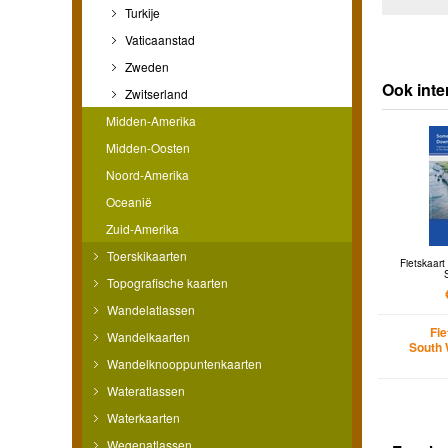
Turkije
Vaticaanstad
Zweden
Ook int
Zwitserland
Midden-Amerika
Midden-Oosten
Noord-Amerika
Oceanië
Zuid-Amerika
Toerskikaarten
Fietskaar
Topografische kaarten
Wandelatlassen
Fi
Wandelkaarten
South 
Wandelknooppuntenkaarten
Wateratlassen
Waterkaarten
Wegenatlassen