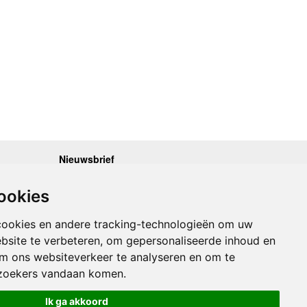
Nieuwsbrief
.30 - 17.00
Op de hoogte blijven van nieuwe reisgidsen,
travelgadgets en kaarten? Geef u op voor onze
.30 - 17.00
ookies
nieuwsbrief. U ontvangt de nieuwsbrief 1x per maand.
.30 - 17.00
.30 - 17.00
Bekijk hier onze laatste nieuwsbrief:
.30 - 17.00
cookies en andere tracking-technologieën om uw
Onze laatste Nieuwsbrief
bsite te verbeteren, om gepersonaliseerde inhoud en
om ons websiteverkeer te analyseren en om te
Inschrijven
zoekers vandaan komen.
Ik ga akkoord