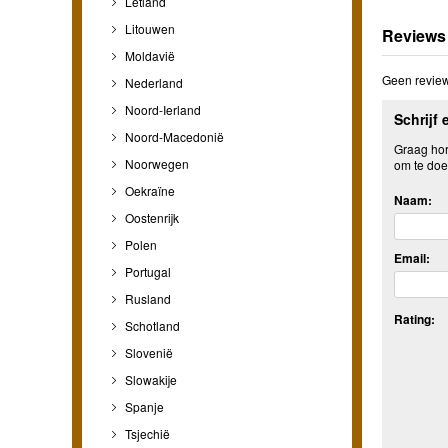
Letland
Litouwen
Reviews
Moldavië
Geen review
Nederland
Noord-Ierland
Schrijf 
Noord-Macedonië
Graag hore
Noorwegen
om te doe
Oekraïne
Naam:
Oostenrijk
Polen
Email:
Portugal
Rusland
Rating:
Schotland
Slovenië
Slowakije
Spanje
Tsjechië