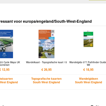
eressant voor europa/engeland/South-West-England
t 03 Cycle Maps UK
Wandelkaart - Topografische kaart 15
Wandelgids 077 Pathfinder Guid
Somerset
Wil
€ 12,95
€ 26,95
€ 18,95
etskaarten
Topografische kaarten
Wandelgidsen
West England
South West England
South West England