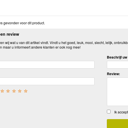
s gevonden voor dit product.
een review
n wij wat u van dit artikel vindt. Vindt u het goed, leuk, mooi, slecht, lelijk, onbruikb
n maar u informeert andere klanten er ook nog mee!
Beschrijf uw 
Review:
☆
☆
☆
☆
☆
Ik accep