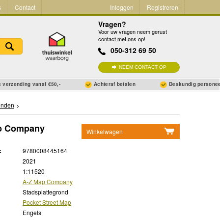
s
Contact
Inloggen
Registreren
Vragen?
Voor uw vragen neem gerust
contact met ons op!
050-312 69 50
NEEM CONTACT OP
 verzending vanaf €50,-
Achteraf betalen
Deskundig persone
onden
ap Company
Winkelwagen
Geen items in winkelwagen
:
9780008445164
Ga naar winkelwagen
2021
1:11520
A-Z Map Company
Stadsplattegrond
Pocket Street Map
Engels