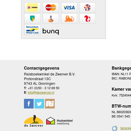
Contactgegevens
Bankgeg
Reisboekwinkel de Zwerver B.V.
IBAN: NL11 
BIC: RABON
Protonstraat 13C
9743 AL Groningen
: +31 (0)50 - 3 12 69 50
T
Kamer va
:
info@dezwerver.nl
E
Kvk: 752404
BTW-num
NL 86020363
BE 0541 545
Verenig