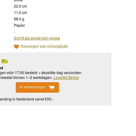
22.0 cm
11.0 cm
68.0 g
Papier
-
Schrijf als eerste een review
Toevoegen aan verlanglijstje
ad
en vóór 17:00 besteld = dezelfde dag verzonden
meestal binnen 1–2 werkdagen.
Levertijd Belgie
In winkelwagen
ending in Nederland vanaf €50,-