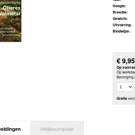
Hoogte:
Breedte:
Gewicht:
Uitvoering:
Bindwijze:
€
9,95
Op voorra
Op werkdag
Bezorging 
Gratis
verz
eeldingen
Inkijkexemplaar