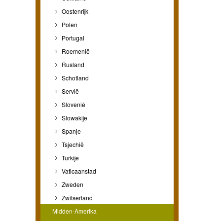
Oostenrijk
Polen
Portugal
Roemenië
Rusland
Schotland
Servië
Slovenië
Slowakije
Spanje
Tsjechië
Turkije
Vaticaanstad
Zweden
Zwitserland
Midden-Amerika