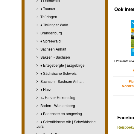
♦ Odenwald
Ook inte
♦ Taunus
Thüringen
♦ Thüringer Wald
Brandenburg
♦ Spreewald
Sachsen Anhalt
Saksen - Sachsen
Fietskaart 264
♦ Ertsgebergte | Erzgebirge
♦ Sächsische Schweiz
Sachsen - Sachsen Anhalt
Fi
Nordrh
♦ Harz
🥾 Harzer Hexenstieg
Baden - Wurttemberg
♦ Bodensee en omgeving
Faceb
♦ Schwäbische Alb | Schwäbische
Jura
Reisboekw