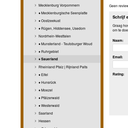
Mecklenburg Vorpommern
Geen review
♦ Mecklenburgische Seenplatte
Schrijf 
♦ Oostzeekust
Graag hore
♦ Rügen, Hiddensee, Usedom
om te doe
Nordrhein-Westfalen
Naam:
♦ Munsterland - Teutoburger Woud
♦ Ruhrgebiet
Email:
♦ Sauerland
Rheinland Pfalz | Rijnland Palts
Rating:
♦ Eifel
♦ Hunsrück
♦ Moezel
♦ Pfälzerwald
♦ Westerwald
Saarland
Hessen