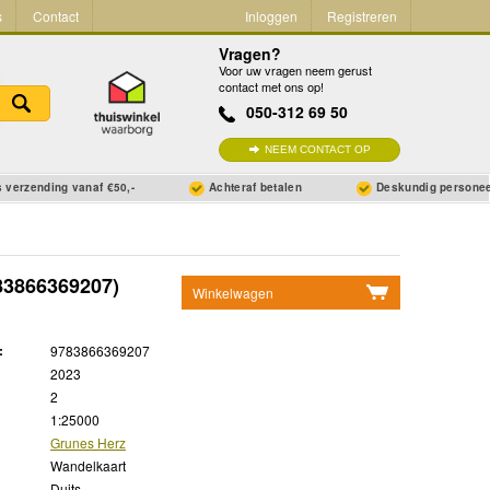
s
Contact
Inloggen
Registreren
Vragen?
Voor uw vragen neem gerust
contact met ons op!
050-312 69 50
NEEM CONTACT OP
 verzending vanaf €50,-
Achteraf betalen
Deskundig persone
83866369207)
Winkelwagen
Geen items in winkelwagen
:
9783866369207
Ga naar winkelwagen
2023
2
1:25000
Grunes Herz
Wandelkaart
Duits