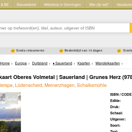
L & BE
Nieuwsbrief
Webshop in Groningen
Wie zijn wij?
Vacature
Gratis retourneren
Bedenktijd van 14 dagen
Gratis
Home
Europa
Duitsland
♦ Sauerland
Kaarten
Wandelkaarten
aart Oberes Volmetal | Sauerland | Grunes Herz
(97
Kierspe, Lüdenscheid, Meinerzhagen, Schalksmühle
ISBN / CODE
Editie:
Druk:
Schaal:
Uitgever:
Soort:
Taal: