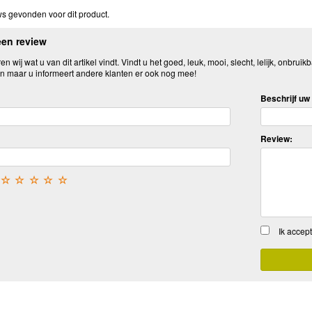
s gevonden voor dit product.
een review
n wij wat u van dit artikel vindt. Vindt u het goed, leuk, mooi, slecht, lelijk, onbruikb
n maar u informeert andere klanten er ook nog mee!
Beschrijf uw 
Review:
☆
☆
☆
☆
☆
Ik accep