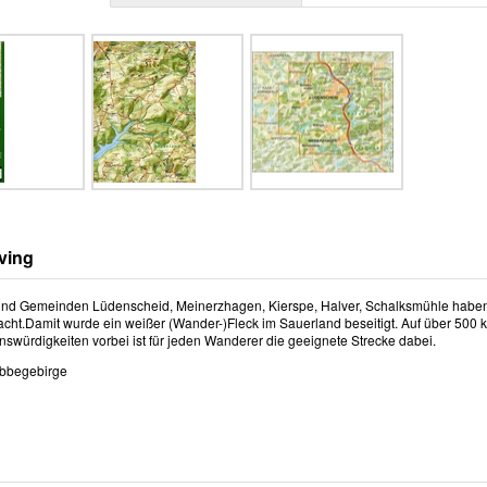
ving
und Gemeinden Lüdenscheid, Meinerzhagen, Kierspe, Halver, Schalksmühle haben
cht.Damit wurde ein weißer (Wander-)Fleck im Sauerland beseitigt. Auf über 500 k
nswürdigkeiten vorbei ist für jeden Wanderer die geeignete Strecke dabei.
Ebbegebirge