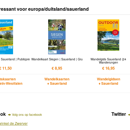
ressant voor europa/duitsland/sauerland
 Sauerland | Publicpre
Wandelkaart Siegen | Sauerland | Gru
Wandelgids Sauerland (24
Wanderungen
€ 11,50
€ 8,95
€ 16,95
etskaarten
Wandelkaarten
Wandelgidsen
ein-Westfalen
♦ Sauerland
♦ Sauerland
ook
Twitter
Volg ons op facebook
inkel de Zwerver