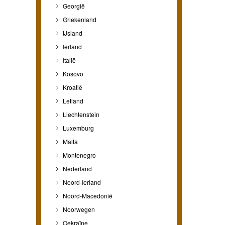
Georgië
Griekenland
IJsland
Ierland
Italië
Kosovo
Kroatië
Letland
Liechtenstein
Luxemburg
Malta
Montenegro
Nederland
Noord-Ierland
Noord-Macedonië
Noorwegen
Oekraïne