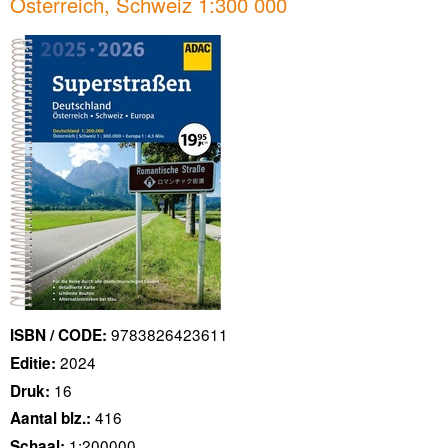
Österreich, Schweiz 1:300 000
9783826423611
ISBN / CODE:
2024
Editie:
16
Druk:
416
Aantal blz.:
1:200000
Schaal: