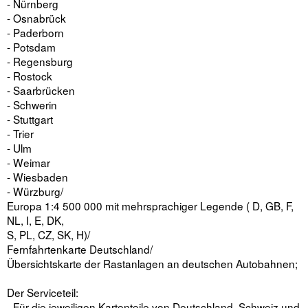
- Nürnberg
- Osnabrück
- Paderborn
- Potsdam
- Regensburg
- Rostock
- Saarbrücken
- Schwerin
- Stuttgart
- Trier
- Ulm
- Weimar
- Wiesbaden
- Würzburg/
Europa 1:4 500 000 mit mehrsprachiger Legende ( D, GB, F,
NL, I, E, DK,
S, PL, CZ, SK, H)/
Fernfahrtenkarte Deutschland/
Übersichtskarte der Rastanlagen an deutschen Autobahnen;
Der Serviceteil:
- Für die jeweiligen Kartenteile von Deutschland, Schweiz und