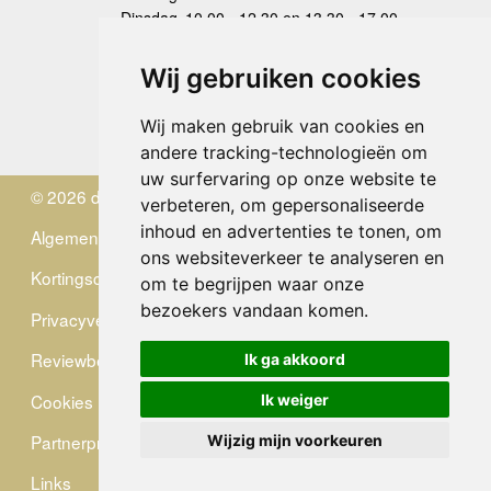
Dinsdag
10.00 - 12.30 en 13.30 - 17.00
Woensdag
10.00 - 12.30 en 13.30 - 17.00
Donderdag
10.00 - 12.30 en 13.30 - 17.00
Wij gebruiken cookies
Vrijdag
10.00 - 12.30 en 13.30 - 17.00
Zaterdag
gesloten
Wij maken gebruik van cookies en
Zondag
gesloten
andere tracking-technologieën om
uw surfervaring op onze website te
© 2026 de Zwerver
verbeteren, om gepersonaliseerde
inhoud en advertenties te tonen, om
Algemene Voorwaarden
ons websiteverkeer te analyseren en
Kortingscode
om te begrijpen waar onze
bezoekers vandaan komen.
Privacyverklaring
Reviewbeleid
Ik ga akkoord
Cookies
Ik weiger
Partnerprogramma
Wijzig mijn voorkeuren
Links