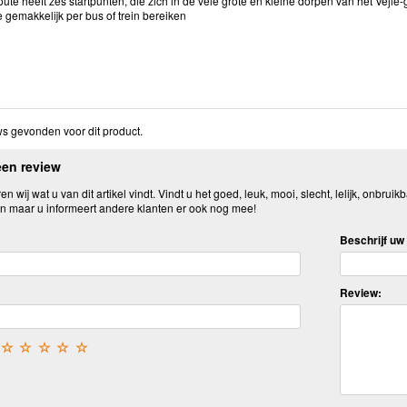
te heeft zes startpunten, die zich in de vele grote en kleine dorpen van het Vejle
e gemakkelijk per bus of trein bereiken
s gevonden voor dit product.
een review
n wij wat u van dit artikel vindt. Vindt u het goed, leuk, mooi, slecht, lelijk, onbruikb
n maar u informeert andere klanten er ook nog mee!
Beschrijf uw 
Review:
☆
☆
☆
☆
☆