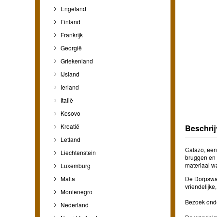
Engeland
Finland
Frankrijk
Georgië
Griekenland
IJsland
Ierland
Italië
Kosovo
Kroatië
Beschrij
Letland
Calazo, een
Liechtenstein
bruggen en 
materiaal w
Luxemburg
Malta
De Dorpswan
vriendelijke
Montenegro
Bezoek onde
Nederland