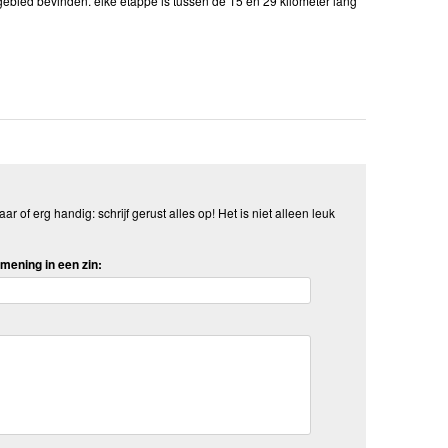
-gebied bevinden. elke etappe is tussen de 15 en 29 kilometer lang
aar of erg handig: schrijf gerust alles op! Het is niet alleen leuk
mening in een zin: