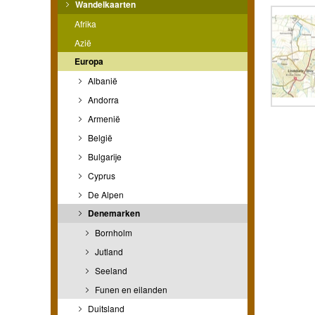
Wandelkaarten
Afrika
Azië
Europa
Albanië
Andorra
Armenië
België
Bulgarije
Cyprus
De Alpen
Denemarken
Bornholm
Jutland
Seeland
Funen en eilanden
Duitsland