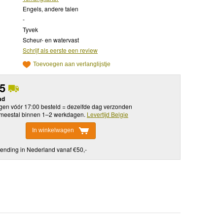
Engels, andere talen
-
Tyvek
Scheur- en watervast
Schrijf als eerste een review
Toevoegen aan verlanglijstje
95
ad
en vóór 17:00 besteld = dezelfde dag verzonden
meestal binnen 1–2 werkdagen.
Levertijd Belgie
In winkelwagen
ending in Nederland vanaf €50,-