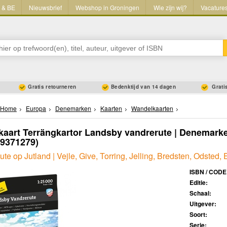
L & BE
Nieuwsbrief
Webshop in Groningen
Wie zijn wij?
Vacature
Gratis retourneren
Bedenktijd van 14 dagen
Gratis
Home
Europa
Denemarken
Kaarten
Wandelkaarten
aart Terrängkartor Landsby vandrerute | Denemarke
89371279)
te op Jutland | Vejle, Give, Torring, Jelling, Bredsten, Odsted,
ISBN / CODE
Editie:
Schaal:
Uitgever:
Soort:
Serie: