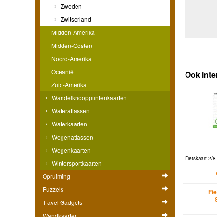
Zweden
Zwitserland
Midden-Amerika
Midden-Oosten
Noord-Amerika
Oceanië
Ook int
Zuid-Amerika
Wandelknooppuntenkaarten
Wateratlassen
Waterkaarten
Wegenatlassen
Wegenkaarten
Fietskaart 2/8
Wintersportkaarten
Opruiming
Puzzels
Fi
Travel Gadgets
Wandkaarten