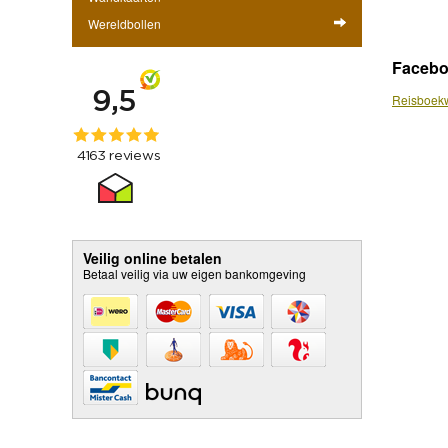
Wereldbollen
Faceb
Reisboekw
Veilig online betalen
Betaal veilig via uw eigen bankomgeving