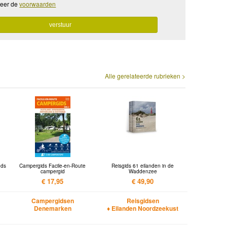
teer de
voorwaarden
Alle gerelateerde rubrieken >
nds
Campergids Facile-en-Route
Reisgids 61 eilanden in de
campergid
Waddenzee
€ 17,95
€ 49,90
Campergidsen
Reisgidsen
Denemarken
♦ Eilanden Noordzeekust