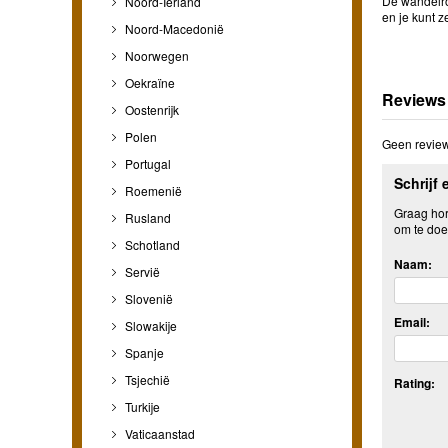
De wandelrou
Noord-Ierland
en je kunt z
Noord-Macedonië
Noorwegen
Oekraïne
Reviews
Oostenrijk
Polen
Geen review
Portugal
Schrijf 
Roemenië
Graag hore
Rusland
om te doe
Schotland
Naam:
Servië
Slovenië
Email:
Slowakije
Spanje
Tsjechië
Rating:
Turkije
Vaticaanstad