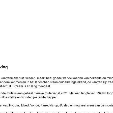
ving
 kaartenmaker uit Zweden, maakt heel goede wandelkaarten van bekende en mind
andere kenmerken in het landschap staan duidelijk ingetekend, de kaarten zijn zee
at echt duurzaam is en lang meegaat.
delroute is een geheel nieuwe route vanaf 2021. Met een lengte van 139 km loop 
, uitgestrekte en wonderlijke landschappen.
rweg Hygum, Ildved, Vonge, Farre, Nørup, Ødsted en nog veel meer van de mooie 