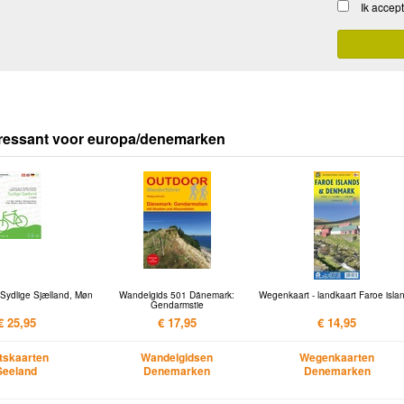
Ik accep
eressant voor europa/denemarken
 Sydlige Sjælland, Møn
Wandelgids 501 Dänemark:
Wegenkaart - landkaart Faroe isla
Gendarmstie
€ 25,95
€ 17,95
€ 14,95
etskaarten
Wandelgidsen
Wegenkaarten
Seeland
Denemarken
Denemarken