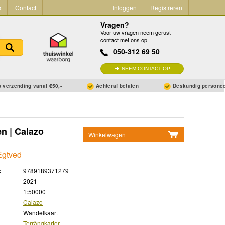
s
Contact
Inloggen
Registreren
Vragen?
Voor uw vragen neem gerust
contact met ons op!
050-312 69 50
NEEM CONTACT OP
 verzending vanaf €50,-
Achteraf betalen
Deskundig persone
n | Calazo
Winkelwagen
Geen items in winkelwagen
 Egtved
Ga naar winkelwagen
:
9789189371279
2021
1:50000
Calazo
Wandelkaart
Terrängkartor