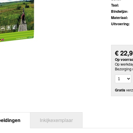
Taal:
Bindwijze:
Materiaal:
Uitvoering:
€
22,
Op voorra
Op werkdag
Bezorging 
Gratis
verz
eeldingen
Inkijkexemplaar