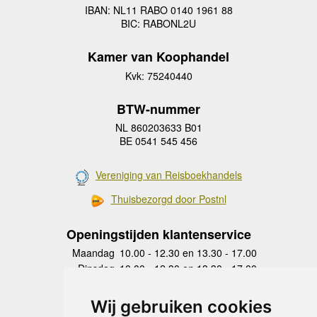
IBAN: NL11 RABO 0140 1961 88
BIC: RABONL2U
Kamer van Koophandel
Kvk: 75240440
BTW-nummer
NL 860203633 B01
BE 0541 545 456
Vereniging van Reisboekhandels
Thuisbezorgd door Postnl
Openingstijden klantenservice
Maandag
10.00 - 12.30 en 13.30 - 17.00
Dinsdag
10.00 - 12.30 en 13.30 - 17.00
Woensdag
10.00 - 12.30 en 13.30 - 17.00
Donderdag
10.00 - 12.30 en 13.30 - 17.00
Wij gebruiken cookies
Vrijdag
10.00 - 12.30 en 13.30 - 17.00