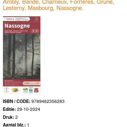
Ambly, Bande, Charneux, Forrières, Grune,
Lesterny, Masbourg, Nassogne.
9789462356283
ISBN / CODE:
29-10-2024
Editie:
2
Druk:
1
Aantal blz.: