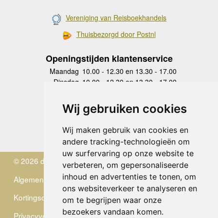
Vereniging van Reisboekhandels
Thuisbezorgd door Postnl
Openingstijden klantenservice
Maandag
10.00 - 12.30 en 13.30 - 17.00
Dinsdag
10.00 - 12.30 en 13.30 - 17.00
Woensdag
10.00 - 12.30 en 13.30 - 17.00
Donderdag
10.00 - 12.30 en 13.30 - 17.00
Wij gebruiken cookies
Vrijdag
10.00 - 12.30 en 13.30 - 17.00
Zaterdag
gesloten
Wij maken gebruik van cookies en
Zondag
gesloten
andere tracking-technologieën om
uw surfervaring op onze website te
© 2026 de Zwerver
verbeteren, om gepersonaliseerde
inhoud en advertenties te tonen, om
Algemene Voorwaarden
ons websiteverkeer te analyseren en
Kortingscode
om te begrijpen waar onze
bezoekers vandaan komen.
Privacyverklaring