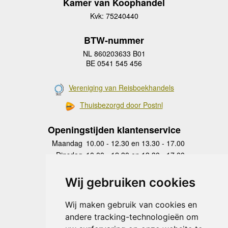
Kamer van Koophandel
Kvk: 75240440
BTW-nummer
NL 860203633 B01
BE 0541 545 456
Vereniging van Reisboekhandels
Thuisbezorgd door Postnl
Openingstijden klantenservice
Maandag
10.00 - 12.30 en 13.30 - 17.00
Dinsdag
10.00 - 12.30 en 13.30 - 17.00
Woensdag
10.00 - 12.30 en 13.30 - 17.00
Donderdag
10.00 - 12.30 en 13.30 - 17.00
Wij gebruiken cookies
Vrijdag
10.00 - 12.30 en 13.30 - 17.00
Zaterdag
gesloten
Wij maken gebruik van cookies en
Zondag
gesloten
andere tracking-technologieën om