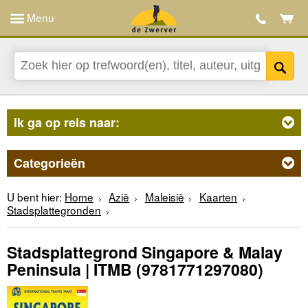
Menu
Ik ga op reis naar:
Categorieën
U bent hier:
Home
Azië
Maleisië
Kaarten
Stadsplattegronden
Stadsplattegrond Singapore & Malay
Peninsula | ITMB
(9781771297080)