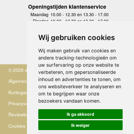
Openingstijden klantenservice
Maandag
10.00 - 12.30 en 13.30 - 17.00
Dinsdag
10.00 - 12.30 en 13.30 - 17.00
Woensdag
10.00 - 12.30 en 13.30 - 17.00
Donderdag
10.00 - 12.30 en 13.30 - 17.00
Wij gebruiken cookies
Vrijdag
10.00 - 12.30 en 13.30 - 17.00
Zaterdag
gesloten
Wij maken gebruik van cookies en
Zondag
gesloten
andere tracking-technologieën om
uw surfervaring op onze website te
© 2026 de Zwerver
verbeteren, om gepersonaliseerde
inhoud en advertenties te tonen, om
Algemene Voorwaarden
ons websiteverkeer te analyseren en
Kortingscode
om te begrijpen waar onze
bezoekers vandaan komen.
Privacyverklaring
Reviewbeleid
Ik ga akkoord
Cookies
Ik weiger