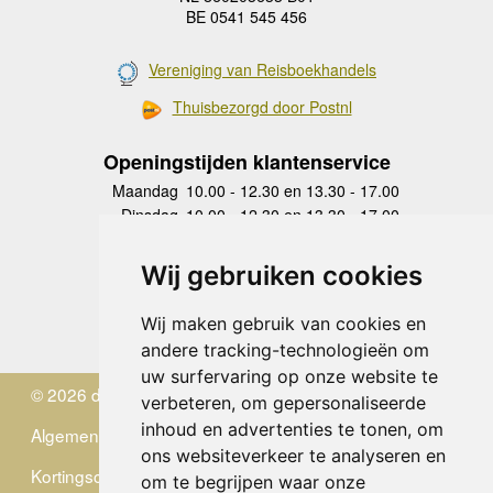
BE 0541 545 456
Vereniging van Reisboekhandels
Thuisbezorgd door Postnl
Openingstijden klantenservice
Maandag
10.00 - 12.30 en 13.30 - 17.00
Dinsdag
10.00 - 12.30 en 13.30 - 17.00
Woensdag
10.00 - 12.30 en 13.30 - 17.00
Donderdag
10.00 - 12.30 en 13.30 - 17.00
Wij gebruiken cookies
Vrijdag
10.00 - 12.30 en 13.30 - 17.00
Zaterdag
gesloten
Wij maken gebruik van cookies en
Zondag
gesloten
andere tracking-technologieën om
uw surfervaring op onze website te
© 2026 de Zwerver
verbeteren, om gepersonaliseerde
inhoud en advertenties te tonen, om
Algemene Voorwaarden
ons websiteverkeer te analyseren en
Kortingscode
om te begrijpen waar onze