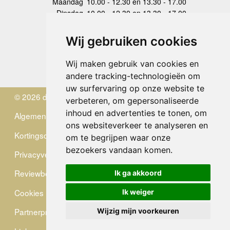
Maandag
10.00 - 12.30 en 13.30 - 17.00
Dinsdag
10.00 - 12.30 en 13.30 - 17.00
Woensdag
10.00 - 12.30 en 13.30 - 17.00
Donderdag
10.00 - 12.30 en 13.30 - 17.00
Wij gebruiken cookies
Vrijdag
10.00 - 12.30 en 13.30 - 17.00
Zaterdag
gesloten
Wij maken gebruik van cookies en
Zondag
gesloten
andere tracking-technologieën om
uw surfervaring op onze website te
© 2026 de Zwerver
verbeteren, om gepersonaliseerde
inhoud en advertenties te tonen, om
Algemene Voorwaarden
ons websiteverkeer te analyseren en
Kortingscode
om te begrijpen waar onze
bezoekers vandaan komen.
Privacyverklaring
Reviewbeleid
Ik ga akkoord
Cookies
Ik weiger
Partnerprogramma
Wijzig mijn voorkeuren