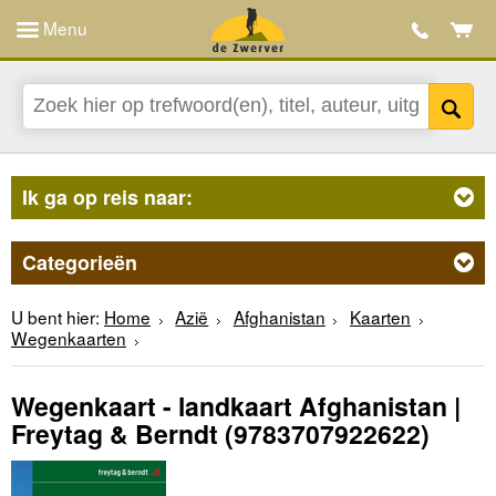
Menu
Ik ga op reis naar:
Categorieën
U bent hier:
Home
Azië
Afghanistan
Kaarten
Wegenkaarten
Wegenkaart - landkaart Afghanistan |
Freytag & Berndt
(9783707922622)