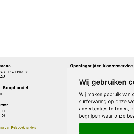
evens
Openingstijden klantenservice
RABO 0140 1961 88
Maandag
10.00 - 12.30 en 13
L2U
Dinsdag
10.00 - 12.30 en 13
Wij gebruiken c
Woensdag
10.00 - 12.30 en 13
n Koophandel
Donderdag
10.00 - 12.30 en 13
Vrijdag
10.00 - 12.30 en 13
40
Wij maken gebruik van 
Zaterdag
gesloten
surfervaring op onze we
Zondag
gesloten
mer
advertenties te tonen, 
3 B01
begrijpen waar onze be
 456
ing van Reisboekhandels