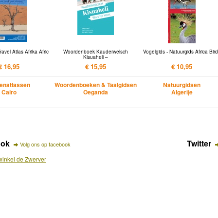
avel Atlas Afrika Afric
Woordenboek Kauderwelsch
Vogelgids - Natuurgids Africa Bir
Kisuaheli –
€ 16,95
€ 15,95
€ 10,95
enatlassen
Woordenboeken & Taalgidsen
Natuurgidsen
Cairo
Oeganda
Algerije
ook
Twitter
Volg ons op facebook
inkel de Zwerver