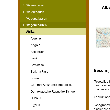
Wateratlassen
Afb
Waterkaarten
Wegenatlassen
Wegenkaarten
Afrika
Algerije
Angola
Ascension
Benin
Botswana
Beschrij
Burkina Faso
Burundi
Tweetalige 
Centraal Afrikaanse Republiek
daarnaast w
hoogteversc
Demokratische Republiek Kongo
Gedrukt op w
Djibouti
Egypte
Topography 
glacier are 