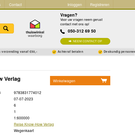
s
Contact
Inloggen
Registreren
Vragen?
Voor uw vragen neem gerust
contact met ons op!
050-312 69 50
NEEM CONTACT OP
 verzending vanaf €50,-
Achteraf betalen
Deskundig persone
w Verlag
Winkelwagen
Geen items in winkelwagen
:
9783831774012
Ga naar winkelwagen
07-07-2023
6
1
1:600000
Reise Know-How Verlag
Wegenkaart