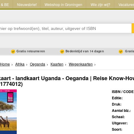
L & BE
Nieuwsbrief
Webshop in Groningen
Wie zijn wij?
Vacature
Gratis retourneren
Bedenktijd van 14 dagen
Gratis
Home
Afrika
Oeganda
Kaarten
Wegenkaarten
art - landkaart Uganda - Oeganda | Reise Know-Ho
31774012)
ISBN / CODE
Editie:
Druk:
Aantal blz.:
Schaal:
Uitgever:
Soort: