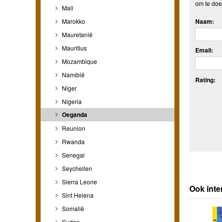
om te doe
Mali
Naam:
Marokko
Mauretanië
Mauritius
Email:
Mozambique
Namibië
Rating:
Niger
Nigeria
Oeganda
Reunion
Rwanda
Senegal
Seychellen
Sierra Leone
Ook inte
Sint Helena
Somalië
Sudan