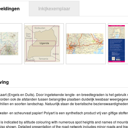
eeldingen
Inkijkexemplaar
ving
kaart (Engels en Duits). Door ingetekende lengte- en breedtegraden is het gebruik
orden ook de afstanden tussen belangrijke plaatsen duidelijk leesbaar weergegeven
hillen en soorten landschap. Natuurlijk staan de toeristische bezienswaardigheden 
ater- en scheurvast papier! Polyart is een synthetisch product vrij van giftige stof
is indicated by altitude colouring with numerous spot heights and names of mount
also shown. Detailed presentation of the road network includes minor roads and tr