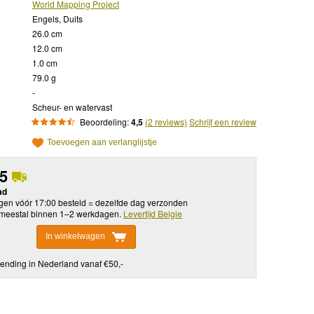
World Mapping Project
Engels, Duits
26.0 cm
12.0 cm
1.0 cm
79.0 g
-
Scheur- en watervast
Beoordeling:
4,5
(2 reviews)
Schrijf een review
Toevoegen aan verlanglijstje
95
ad
en vóór 17:00 besteld = dezelfde dag verzonden
meestal binnen 1–2 werkdagen.
Levertijd Belgie
In winkelwagen
ending in Nederland vanaf €50,-