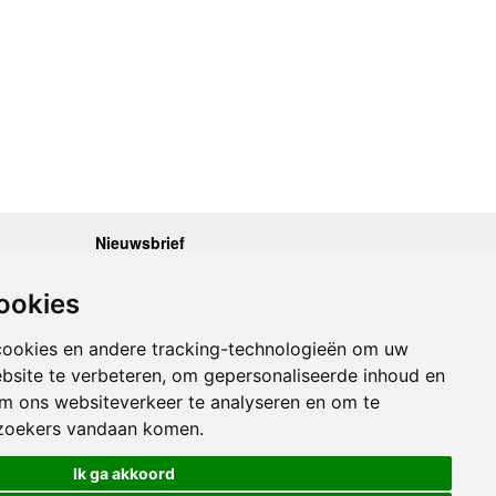
Nieuwsbrief
.30 - 17.00
Op de hoogte blijven van nieuwe reisgidsen,
travelgadgets en kaarten? Geef u op voor onze
.30 - 17.00
ookies
nieuwsbrief. U ontvangt de nieuwsbrief 1x per maand.
.30 - 17.00
.30 - 17.00
Bekijk hier onze laatste nieuwsbrief:
.30 - 17.00
cookies en andere tracking-technologieën om uw
Onze laatste Nieuwsbrief
bsite te verbeteren, om gepersonaliseerde inhoud en
om ons websiteverkeer te analyseren en om te
Inschrijven
zoekers vandaan komen.
Ik ga akkoord