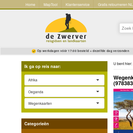
Home
MapTool
Klantenservice
Gratis retourneren N
Op werkdagen vóór 17:00 besteld = dezelfde dag verzonden
U bent hier:
Ik ga op reis naar:
Wegenka
Afrika
(97838
Oeganda
Wegenkaarten
Categorieën