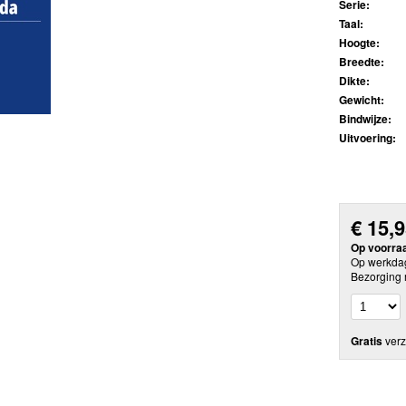
Serie:
Taal:
Hoogte:
Breedte:
Dikte:
Gewicht:
Bindwijze:
Uitvoering:
€
15,
Op voorra
Op werkdag
Bezorging 
Gratis
verz