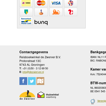
Contactgegevens
Bankgeg
Reisboekwinkel de Zwerver B.V.
IBAN: NL11 
BIC: RABON
Protonstraat 13C
9743 AL Groningen
: +31 (0)50 - 3 12 69 50
T
Kamer va
:
info@dezwerver.nl
E
Kvk: 752404
BTW-num
NL 86020363
BE 0541 545
Verenig