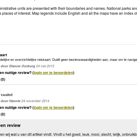
inistrative units are presented with their boundaries and names. National parks an
 places of interest. Map legends include English and all the maps have an index of 
aart
delijke en overzichtelijke reiskaart. Duidt geen bezienswaardigheden aan, maar om te naviger
door Dianne Oorburg
24 mei 2015
en nuttige review? (
login om te beoordelen
)
(
0
)
t
kwaliteit
door Hannie
24 november 2014
en nuttige review? (
login om te beoordelen
)
(
0
)
een review
n wij wat u van dit artikel vindt. Vindt u het goed, leuk, mooi, slecht, lelijk, onbruikb