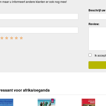
n maar u informeert andere klanten er ook nog mee!
Beschrijf uw 
Review:
☆
☆
☆
☆
☆
Ik accep
ressant voor afrika/oeganda