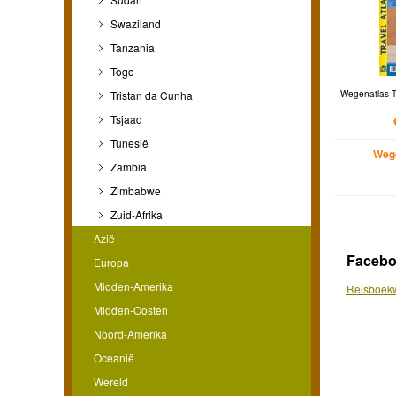
Swaziland
Tanzania
Togo
Wegenatlas Tr
Tristan da Cunha
Tsjaad
Tunesië
Weg
Zambia
Zimbabwe
Zuid-Afrika
Azië
Faceb
Europa
Midden-Amerika
Reisboekw
Midden-Oosten
Noord-Amerika
Oceanië
Wereld