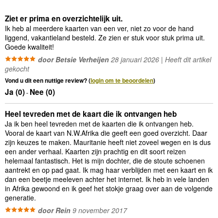
Ziet er prima en overzichtelijk uit.
Ik heb al meerdere kaarten van een ver, niet zo voor de hand
liggend, vakantieland besteld. Ze zien er stuk voor stuk prima uit.
Goede kwaliteit!
door Betsie Verheijen
28 januari 2026 | Heeft dit artikel
gekocht
Vond u dit een nuttige review? (
login om te beoordelen
)
Ja (
0
)
Nee (
0
)
-
Heel tevreden met de kaart die ik ontvangen heb
Ja ik ben heel tevreden met de kaarten die ik ontvangen heb.
Vooral de kaart van N.W.Afrika die geeft een goed overzicht. Daar
zijn keuzes te maken. Mauritanie heeft niet zoveel wegen en is dus
een ander verhaal. Kaarten zijn prachtig en dit soort reizen
helemaal fantastisch. Het is mijn dochter, die de stoute schoenen
aantrekt en op pad gaat. Ik mag haar verblijden met een kaart en ik
dan een beetje meeleven achter het internet. Ik heb in vele landen
in Afrika gewoond en ik geef het stokje graag over aan de volgende
generatie.
door Rein
9 november 2017