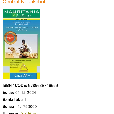
Central Nouakchott
9789638746559
ISBN / CODE:
01-12-2024
Editie:
1
Aantal blz.:
1:1750000
Schaal:
Gizi Map
Uitgever: