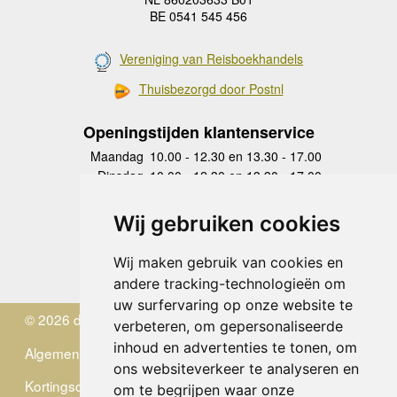
BE 0541 545 456
Vereniging van Reisboekhandels
Thuisbezorgd door Postnl
Openingstijden klantenservice
Maandag
10.00 - 12.30 en 13.30 - 17.00
Dinsdag
10.00 - 12.30 en 13.30 - 17.00
Woensdag
10.00 - 12.30 en 13.30 - 17.00
Donderdag
10.00 - 12.30 en 13.30 - 17.00
Wij gebruiken cookies
Vrijdag
10.00 - 12.30 en 13.30 - 17.00
Zaterdag
gesloten
Wij maken gebruik van cookies en
Zondag
gesloten
andere tracking-technologieën om
uw surfervaring op onze website te
© 2026 de Zwerver
verbeteren, om gepersonaliseerde
inhoud en advertenties te tonen, om
Algemene Voorwaarden
ons websiteverkeer te analyseren en
Kortingscode
om te begrijpen waar onze