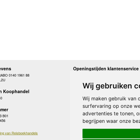
evens
Openingstijden klantenservice
RABO 0140 1961 88
Maandag
10.00 - 12.30 en 13
L2U
Dinsdag
10.00 - 12.30 en 13
Wij gebruiken c
Woensdag
10.00 - 12.30 en 13
n Koophandel
Donderdag
10.00 - 12.30 en 13
Vrijdag
10.00 - 12.30 en 13
40
Wij maken gebruik van 
Zaterdag
gesloten
surfervaring op onze we
Zondag
gesloten
mer
advertenties te tonen, 
3 B01
begrijpen waar onze be
 456
ing van Reisboekhandels