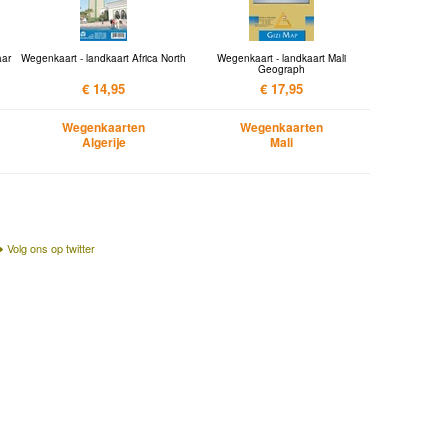
aar
Wegenkaart - landkaart Africa North
Wegenkaart - landkaart Mali
Geograph
€ 14,95
€ 17,95
Wegenkaarten
Wegenkaarten
Algerije
Mali
Volg ons op twitter