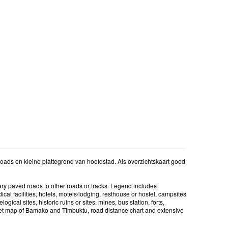
roads en kleine plattegrond van hoofdstad. Als overzichtskaart goed
ary paved roads to other roads or tracks. Legend includes
edical facilities, hotels, motels/lodging, resthouse or hostel, campsites
gical sites, historic ruins or sites, mines, bus station, forts,
nset map of Bamako and Timbuktu, road distance chart and extensive