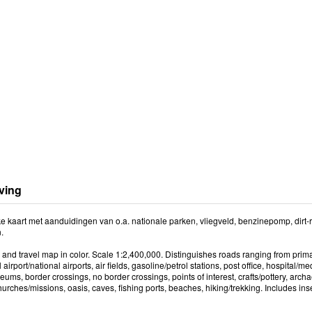
ving
e kaart met aanduidingen van o.a. nationale parken, vliegveld, benzinepomp, dirt-
.
and travel map in color. Scale 1:2,400,000. Distinguishes roads ranging from prim
 airport/national airports, air fields, gasoline/petrol stations, post office, hospital/m
ums, border crossings, no border crossings, points of interest, crafts/pottery, archaelo
urches/missions, oasis, caves, fishing ports, beaches, hiking/trekking. Includes i