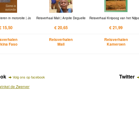
ieren in motorolie | Jo
Reisverhaal Mali | Anjolie Deguelle
Reisverhaal Knipoog van het Nijlp
€ 15,50
€ 20,65
€ 21,99
sverhalen
Reisverhalen
Reisverhalen
kina Faso
Mali
Kameroen
ook
Twitter
Volg ons op facebook
inkel de Zwerver