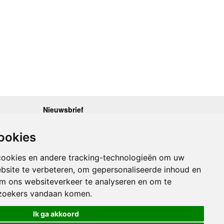
Nieuwsbrief
.30 - 17.00
Op de hoogte blijven van nieuwe reisgidsen,
travelgadgets en kaarten? Geef u op voor onze
.30 - 17.00
ookies
nieuwsbrief. U ontvangt de nieuwsbrief 1x per maand.
.30 - 17.00
.30 - 17.00
Bekijk hier onze laatste nieuwsbrief:
.30 - 17.00
cookies en andere tracking-technologieën om uw
Onze laatste Nieuwsbrief
bsite te verbeteren, om gepersonaliseerde inhoud en
om ons websiteverkeer te analyseren en om te
Inschrijven
zoekers vandaan komen.
Ik ga akkoord