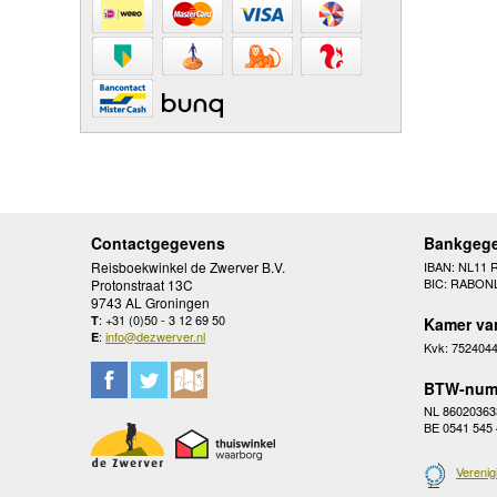
Contactgegevens
Bankgeg
Reisboekwinkel de Zwerver B.V.
IBAN: NL11 
BIC: RABON
Protonstraat 13C
9743 AL Groningen
: +31 (0)50 - 3 12 69 50
T
Kamer va
:
info@dezwerver.nl
E
Kvk: 752404
BTW-num
NL 86020363
BE 0541 545
Verenig