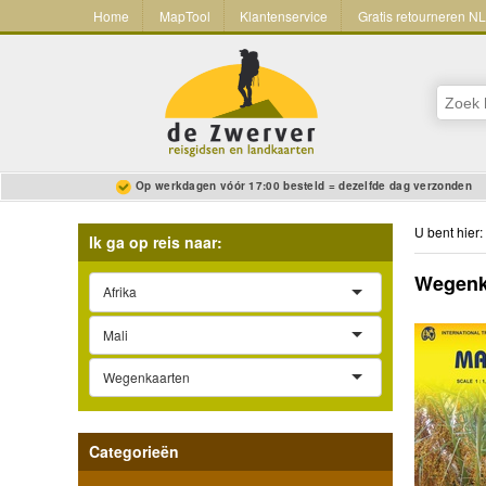
Home
MapTool
Klantenservice
Gratis retourneren N
Op werkdagen vóór 17:00 besteld = dezelfde dag verzonden
U bent hier:
Ik ga op reis naar:
Wegenka
Afrika
Mali
Wegenkaarten
Categorieën