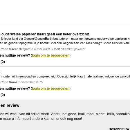
ouderwetse papieren kaart geeft een beter overzicht!
n je ieder land via Google/GoogleEarth bestuderen, maar een gewone ouderwetse papieren kaar
van de gehele topografie in je hoofd! Snel een wegenkaart van Mali nodig? Snelle Service van
door Oscar Bergamin
8 mei 2020 | Heeft dit artikel gekocht
en nuttige review? (
login om te beoordelen
)
(
0
)
e
munten uit in eenvoud en compleetheid. Overzichtelijk kaartmateriaal met voldoende aanvulle
door Ruud
1 december 2015
en nuttige review? (
login om te beoordelen
)
(
0
)
een review
n wij wat u van dit artikel vindt. Vindt u het goed, leuk, mooi, slecht, lelijk, onbruikb
n maar u informeert andere klanten er ook nog mee!
Beschrijf uw 