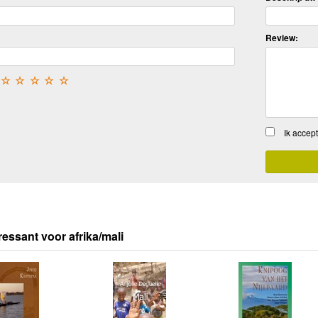
Review:
☆
☆
☆
☆
☆
Ik accep
ressant voor afrika/mali