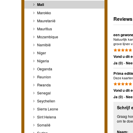
Mali
Marokko
Reviews
Mauretanië
Mauritius
een gewone 
Mozambique
Natuurlijk ka
grove lijnen 
Namibië
Niger
Vond u dit e
Nigeria
Ja (
0
)
-
Nee 
Oeganda
Prima editi
Reunion
Deze kaarten 
Rwanda
Vond u dit e
Senegal
Ja (
0
)
-
Nee 
Seychellen
Schrijf 
Sierra Leone
Graag hore
Sint Helena
om te doe
Somalië
Naam:
Sudan