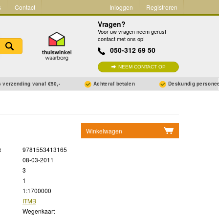
s
Contact
Inloggen
Registreren
Vragen?
Voor uw vragen neem gerust
contact met ons op!
050-312 69 50
NEEM CONTACT OP
 verzending vanaf €50,-
Achteraf betalen
Deskundig persone
Winkelwagen
Geen items in winkelwagen
:
9781553413165
Ga naar winkelwagen
08-03-2011
3
1
1:1700000
ITMB
Wegenkaart