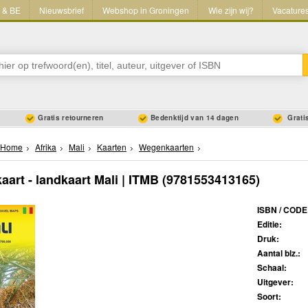
L & BE
Nieuwsbrief
Webshop in Groningen
Wie zijn wij?
Vacature
Gratis retourneren
Bedenktijd van 14 dagen
Gratis
Home
Afrika
Mali
Kaarten
Wegenkaarten
art - landkaart Mali | ITMB
(9781553413165)
ISBN / CODE
Editie:
Druk:
Aantal blz.:
Schaal:
Uitgever:
Soort: