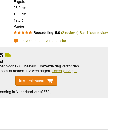
Engels
25.0 cm
10.0 cm
49.0 g
Papier
Beoordeling:
5,0
(2 reviews)
Schrijf een review
Toevoegen aan verlanglijstje
95
ad
en vóór 17:00 besteld = dezelfde dag verzonden
meestal binnen 1–2 werkdagen.
Levertijd Belgie
In winkelwagen
ending in Nederland vanaf €50,-