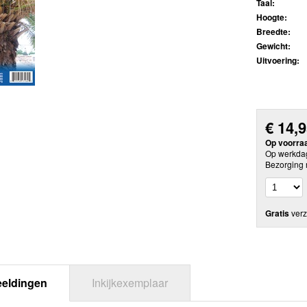
Taal:
Hoogte:
Breedte:
Gewicht:
Uitvoering:
€
14,
Op voorra
Op werkdag
Bezorging 
Gratis
verz
eeldingen
Inkijkexemplaar