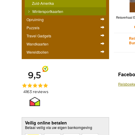
Zuid-Amerika
Wintersportkaarten
Reisverhaal E
Opruiming
Puzzels
Travel Gadgets
Rei
Bur
Wandkaarten
Wereldbollen
Faceb
Reisboekw
Veilig online betalen
Betaal veilig via uw eigen bankomgeving