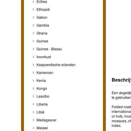
Eritrea
Ethiopië
Gabon
Gambia
Ghana
Guinee
Guinee - Bissau
Ivoorkust
Kaapverdische eilanden
Kameroen
Beschrij
Kenia
Kongo
Een degelijk
Lesotho
te gebruiken
Liberia
Folded road 
international
Libië
or huts, muse
Madagascar
mosques, ch
index.
Malawi