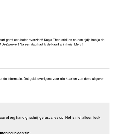
t geeft een beter overzicht! Kopje Thee erbij en na een tijdje heb je de
 #DeZwerver! Na een dag had ik de kaart al in huis! Merci!
nde informatie. Dat geldt overigens voor alle kaarten van deze uitgever.
aar of erg handig: schrijf gerust alles op! Het is niet alleen leuk
mening in een zin: