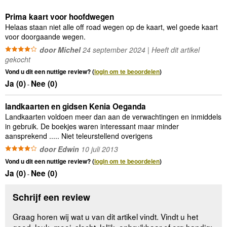
Prima kaart voor hoofdwegen
Helaas staan niet alle off road wegen op de kaart, wel goede kaart
voor doorgaande wegen.
door Michel
24 september 2024 | Heeft dit artikel
gekocht
Vond u dit een nuttige review? (
login om te beoordelen
)
Ja (
0
)
Nee (
0
)
-
landkaarten en gidsen Kenia Oeganda
Landkaarten voldoen meer dan aan de verwachtingen en inmiddels
in gebruik. De boekjes waren interessant maar minder
aansprekend ..... Niet teleurstellend overigens
door Edwin
10 juli 2013
Vond u dit een nuttige review? (
login om te beoordelen
)
Ja (
0
)
Nee (
0
)
-
Schrijf een review
Graag horen wij wat u van dit artikel vindt. Vindt u het
goed, leuk, mooi, slecht, lelijk, onbruikbaar of erg handig: