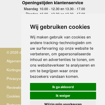
Openingstijden klantenservice
Maandag
10.00 - 12.30 en 13.30 - 17.00
Dinsdag
10.00 - 12.30 en 13.30 - 17.00
Woensdag
10.00 - 12.30 en 13.30 - 17.00
Donderdag
10.00 - 12.30 en 13.30 - 17.00
Wij gebruiken cookies
Vrijdag
10.00 - 12.30 en 13.30 - 17.00
Zaterdag
gesloten
Wij maken gebruik van cookies en
Zondag
gesloten
andere tracking-technologieën om
uw surfervaring op onze website te
© 2026 de Zwerver
verbeteren, om gepersonaliseerde
inhoud en advertenties te tonen, om
Algemene Voorwaarden
ons websiteverkeer te analyseren en
Kortingscode
om te begrijpen waar onze
bezoekers vandaan komen.
Privacyverklaring
Reviewbeleid
Ik ga akkoord
Cookies
Ik weiger
Partnerprogramma
Wijzig mijn voorkeuren