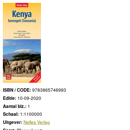
9783865746993
ISBN / CODE:
10-09-2020
Editie:
1
Aantal blz.:
1:1100000
Schaal:
Nelles Verlag
Uitgever:
Wegenkaart