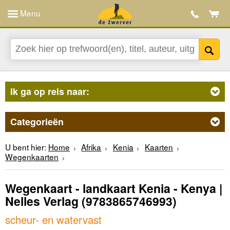
Menu
Ik ga op reis naar:
Categorieën
U bent hier:
Home
Afrika
Kenia
Kaarten
Wegenkaarten
Wegenkaart - landkaart Kenia - Kenya |
Nelles Verlag
(9783865746993)
scheur- en watervast