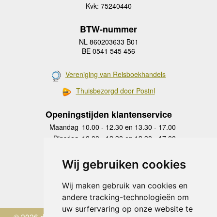
Kvk: 75240440
BTW-nummer
NL 860203633 B01
BE 0541 545 456
Vereniging van Reisboekhandels
Thuisbezorgd door Postnl
Openingstijden klantenservice
Maandag
10.00 - 12.30 en 13.30 - 17.00
Dinsdag
10.00 - 12.30 en 13.30 - 17.00
Woensdag
10.00 - 12.30 en 13.30 - 17.00
Donderdag
10.00 - 12.30 en 13.30 - 17.00
Wij gebruiken cookies
Vrijdag
10.00 - 12.30 en 13.30 - 17.00
Zaterdag
gesloten
Wij maken gebruik van cookies en
Zondag
gesloten
andere tracking-technologieën om
uw surfervaring op onze website te
© 2026 de Zwerver