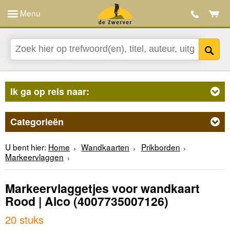
Menu
Ik ga op reis naar:
Categorieën
U bent hier:
Home
Wandkaarten
Prikborden
Markeervlaggen
Markeervlaggetjes voor wandkaart
Rood | Alco
(4007735007126)
20 stuks