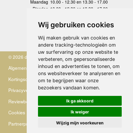
Maandag
10.00 - 12.30 en 13.30 - 17.00
Dinsdag
10.00 - 12.30 en 13.30 - 17.00
Woensdag
10.00 - 12.30 en 13.30 - 17.00
Donderdag
10.00 - 12.30 en 13.30 - 17.00
Wij gebruiken cookies
Vrijdag
10.00 - 12.30 en 13.30 - 17.00
Zaterdag
gesloten
Wij maken gebruik van cookies en
Zondag
gesloten
andere tracking-technologieën om
uw surfervaring op onze website te
© 2026 de Zwerver
verbeteren, om gepersonaliseerde
inhoud en advertenties te tonen, om
Algemene Voorwaarden
ons websiteverkeer te analyseren en
Kortingscode
om te begrijpen waar onze
bezoekers vandaan komen.
Privacyverklaring
Reviewbeleid
Ik ga akkoord
Cookies
Ik weiger
Partnerprogramma
Wijzig mijn voorkeuren