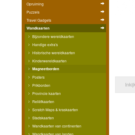
Opruiming
Puzzels
Travel Gadgets
Wandkaarten
Bijzondere wereldkaarten
Handige extra's
Historische wereldkaarten
Kinderwereldkaarten
Magneetborden
Posters
Inki
Prikborden
Provincie kaarten
Reliëfkaarten
Scratch Maps & kraskaarten
Stadskaarten
Wandkaarten van continenten
Wandkaarten van landen