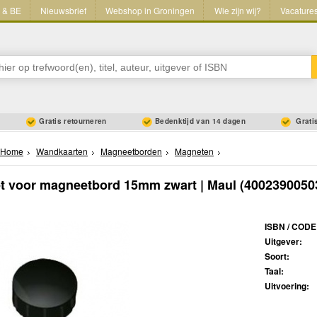
L & BE
Nieuwsbrief
Webshop in Groningen
Wie zijn wij?
Vacature
Gratis retourneren
Bedenktijd van 14 dagen
Gratis
Home
Wandkaarten
Magneetborden
Magneten
t voor magneetbord 15mm zwart | Maul
(4002390050
ISBN / CODE
Uitgever:
Soort:
Taal:
Uitvoering: