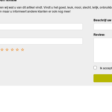
n wij wat u van dit artikel vindt. Vindt u het goed, leuk, mooi, slecht, lelijk, onbruikb
n maar u informeert andere klanten er ook nog mee!
Beschrijf uw 
Review:
☆
☆
☆
☆
☆
Ik accep