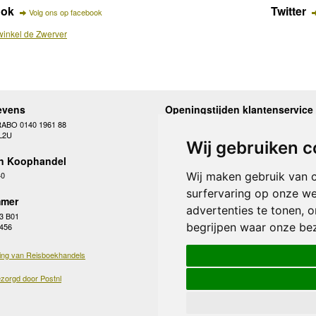
ook
Twitter
Volg ons op facebook
inkel de Zwerver
evens
Openingstijden klantenservice
RABO 0140 1961 88
Maandag
10.00 - 12.30 en 13
L2U
Dinsdag
10.00 - 12.30 en 13
Wij gebruiken c
Woensdag
10.00 - 12.30 en 13
n Koophandel
Donderdag
10.00 - 12.30 en 13
Vrijdag
10.00 - 12.30 en 13
Wij maken gebruik van 
40
Zaterdag
gesloten
surfervaring op onze we
Zondag
gesloten
mer
advertenties te tonen, 
3 B01
begrijpen waar onze be
 456
ing van Reisboekhandels
zorgd door Postnl