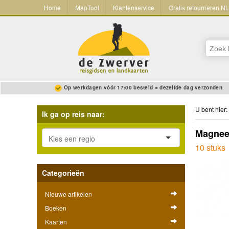
Home
MapTool
Klantenservice
Gratis retourneren N
Op werkdagen vóór 17:00 besteld = dezelfde dag verzonden
U bent hier:
Ik ga op reis naar:
Magnee
10 stuks
Categorieën
Nieuwe artikelen
Boeken
Kaarten