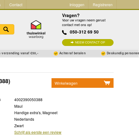
s
Contact
Inloggen
Registreren
Vragen?
Voor uw vragen neem gerust
contact met ons op!
050-312 69 50
NEEM CONTACT OP
 verzending vanaf €50,-
Achteraf betalen
Deskundig persone
388)
Winkelwagen
Geen items in winkelwagen
:
4002390050388
Ga naar winkelwagen
Maul
Handige extra's, Magneet
Nederlands
Zwart
Schrijf als eerste een review