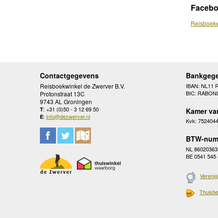
Faceb
Reisboekw
Contactgegevens
Bankgeg
Reisboekwinkel de Zwerver B.V.
IBAN: NL11 
BIC: RABON
Protonstraat 13C
9743 AL Groningen
: +31 (0)50 - 3 12 69 50
T
Kamer va
:
info@dezwerver.nl
E
Kvk: 752404
BTW-num
NL 86020363
BE 0541 545
Verenig
Thuisbe