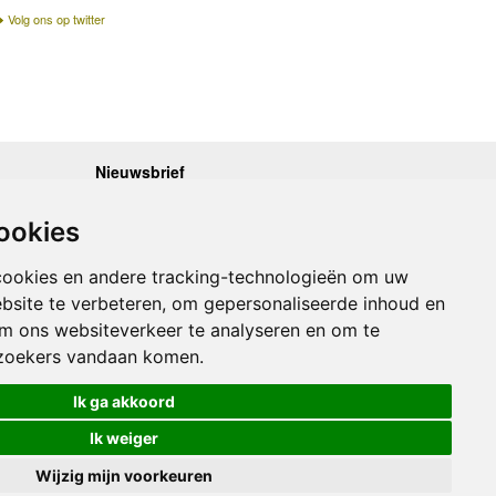
Volg ons op twitter
Nieuwsbrief
.30 - 17.00
Op de hoogte blijven van nieuwe reisgidsen,
travelgadgets en kaarten? Geef u op voor onze
.30 - 17.00
ookies
nieuwsbrief. U ontvangt de nieuwsbrief 1x per maand.
.30 - 17.00
.30 - 17.00
Bekijk hier onze laatste nieuwsbrief:
.30 - 17.00
cookies en andere tracking-technologieën om uw
Onze laatste Nieuwsbrief
bsite te verbeteren, om gepersonaliseerde inhoud en
om ons websiteverkeer te analyseren en om te
Inschrijven
zoekers vandaan komen.
Ik ga akkoord
Ik weiger
Wijzig mijn voorkeuren