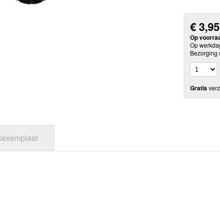
€
3,95
Op voorra
Op werkdag
Bezorging 
Gratis
verz
jkexemplaar