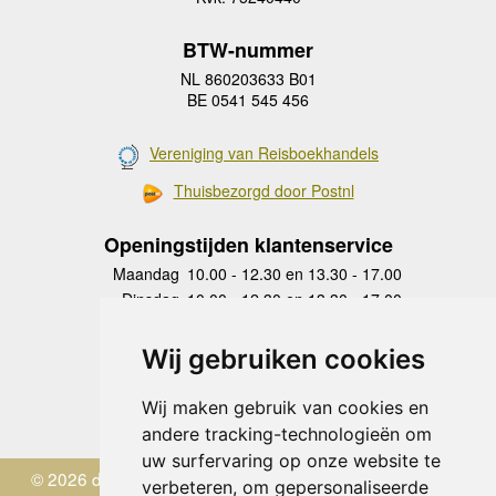
BTW-nummer
NL 860203633 B01
BE 0541 545 456
Vereniging van Reisboekhandels
Thuisbezorgd door Postnl
Openingstijden klantenservice
Maandag
10.00 - 12.30 en 13.30 - 17.00
Dinsdag
10.00 - 12.30 en 13.30 - 17.00
Woensdag
10.00 - 12.30 en 13.30 - 17.00
Donderdag
10.00 - 12.30 en 13.30 - 17.00
Wij gebruiken cookies
Vrijdag
10.00 - 12.30 en 13.30 - 17.00
Zaterdag
gesloten
Wij maken gebruik van cookies en
Zondag
gesloten
andere tracking-technologieën om
uw surfervaring op onze website te
© 2026 de Zwerver
verbeteren, om gepersonaliseerde