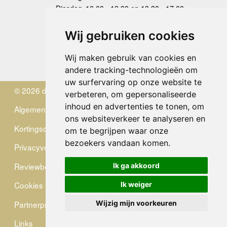
Dinsdag
10.00 - 12.30 en 13.30 - 17.00
Woensdag
10.00 - 12.30 en 13.30 - 17.00
Donderdag
10.00 - 12.30 en 13.30 - 17.00
Wij gebruiken cookies
Vrijdag
10.00 - 12.30 en 13.30 - 17.00
Zaterdag
gesloten
Wij maken gebruik van cookies en
Zondag
gesloten
andere tracking-technologieën om
uw surfervaring op onze website te
© 2026 de Zwerver
verbeteren, om gepersonaliseerde
inhoud en advertenties te tonen, om
Algemene Voorwaarden
ons websiteverkeer te analyseren en
Kortingscode
om te begrijpen waar onze
bezoekers vandaan komen.
Privacyverklaring
Reviewbeleid
Ik ga akkoord
Cookies
Ik weiger
Partnerprogramma
Wijzig mijn voorkeuren
Links