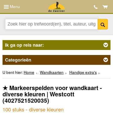
Menu
Ik ga op reis naar:
Categorieën
U bent hier:
Home
Wandkaarten
Handige extra's
★ Markeerspelden voor wandkaart -
diverse kleuren | Westcott
(4027521520035)
100 stuks - diverse kleuren