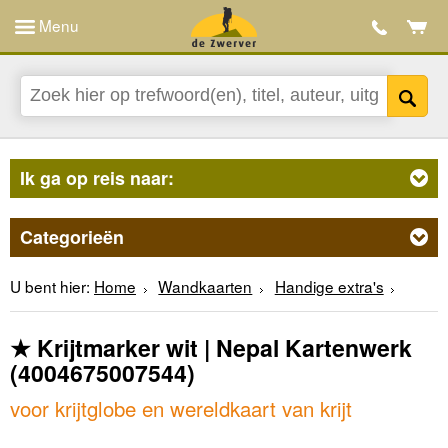
Menu
Ik ga op reis naar:
Categorieën
U bent hier:
Home
Wandkaarten
Handige extra's
★ Krijtmarker wit | Nepal Kartenwerk
(4004675007544)
voor krijtglobe en wereldkaart van krijt