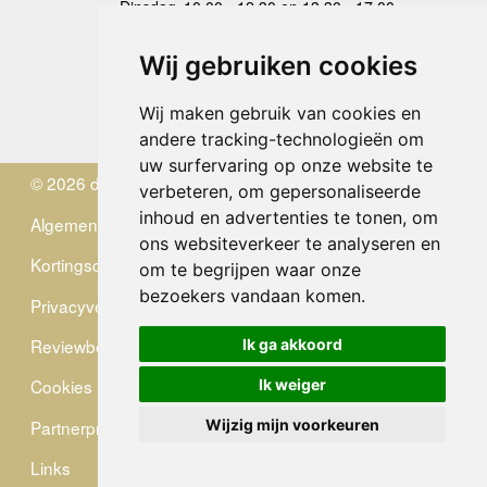
Dinsdag
10.00 - 12.30 en 13.30 - 17.00
Woensdag
10.00 - 12.30 en 13.30 - 17.00
Donderdag
10.00 - 12.30 en 13.30 - 17.00
Wij gebruiken cookies
Vrijdag
10.00 - 12.30 en 13.30 - 17.00
Zaterdag
gesloten
Wij maken gebruik van cookies en
Zondag
gesloten
andere tracking-technologieën om
uw surfervaring op onze website te
© 2026 de Zwerver
verbeteren, om gepersonaliseerde
inhoud en advertenties te tonen, om
Algemene Voorwaarden
ons websiteverkeer te analyseren en
Kortingscode
om te begrijpen waar onze
bezoekers vandaan komen.
Privacyverklaring
Reviewbeleid
Ik ga akkoord
Cookies
Ik weiger
Partnerprogramma
Wijzig mijn voorkeuren
Links