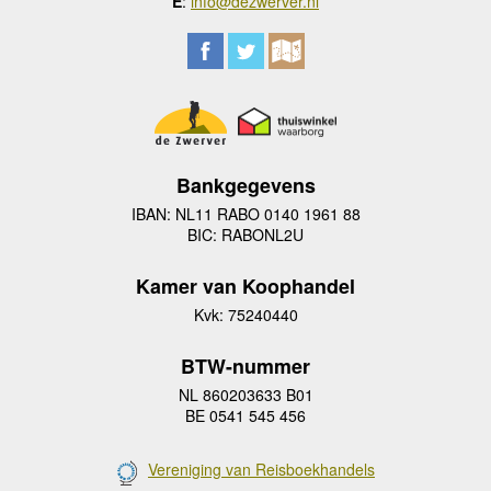
E
:
info@dezwerver.nl
Bankgegevens
IBAN: NL11 RABO 0140 1961 88
BIC: RABONL2U
Kamer van Koophandel
Kvk: 75240440
BTW-nummer
NL 860203633 B01
BE 0541 545 456
Vereniging van Reisboekhandels