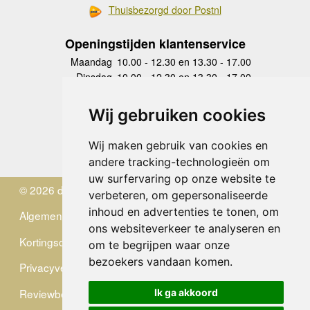
Thuisbezorgd door Postnl
Openingstijden klantenservice
Maandag
10.00 - 12.30 en 13.30 - 17.00
Dinsdag
10.00 - 12.30 en 13.30 - 17.00
Woensdag
10.00 - 12.30 en 13.30 - 17.00
Donderdag
10.00 - 12.30 en 13.30 - 17.00
Wij gebruiken cookies
Vrijdag
10.00 - 12.30 en 13.30 - 17.00
Zaterdag
gesloten
Wij maken gebruik van cookies en
Zondag
gesloten
andere tracking-technologieën om
uw surfervaring op onze website te
© 2026 de Zwerver
verbeteren, om gepersonaliseerde
inhoud en advertenties te tonen, om
Algemene Voorwaarden
ons websiteverkeer te analyseren en
Kortingscode
om te begrijpen waar onze
bezoekers vandaan komen.
Privacyverklaring
Reviewbeleid
Ik ga akkoord