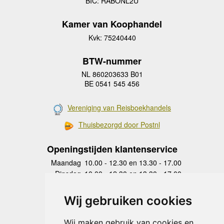
BIC: RABONL2U
Kamer van Koophandel
Kvk: 75240440
BTW-nummer
NL 860203633 B01
BE 0541 545 456
Vereniging van Reisboekhandels
Thuisbezorgd door Postnl
Openingstijden klantenservice
Maandag
10.00 - 12.30 en 13.30 - 17.00
Dinsdag
10.00 - 12.30 en 13.30 - 17.00
Woensdag
10.00 - 12.30 en 13.30 - 17.00
Donderdag
10.00 - 12.30 en 13.30 - 17.00
Wij gebruiken cookies
Vrijdag
10.00 - 12.30 en 13.30 - 17.00
Zaterdag
gesloten
Wij maken gebruik van cookies en