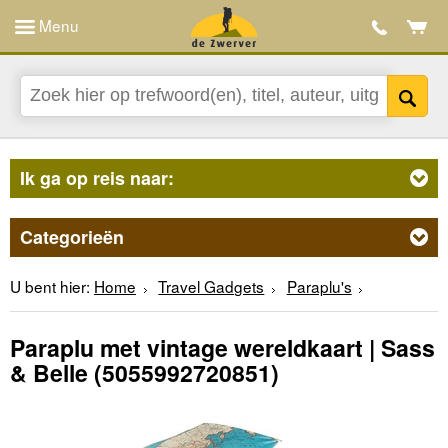
Menu
Ik ga op reis naar:
Categorieën
U bent hier:
Home
Travel Gadgets
Paraplu's
Paraplu met vintage wereldkaart | Sass
& Belle
(5055992720851)