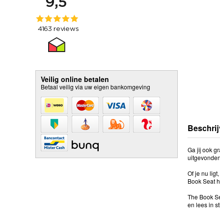
Veilig online betalen
Betaal veilig via uw eigen bankomgeving
Beschrij
Ga jij ook 
uitgevonden 
Of je nu lig
Book Seat ho
The Book Se
en lees in sti