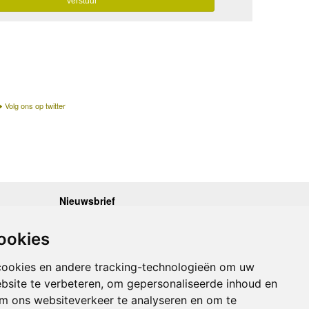
Volg ons op twitter
Nieuwsbrief
.30 - 17.00
Op de hoogte blijven van nieuwe reisgidsen,
travelgadgets en kaarten? Geef u op voor onze
.30 - 17.00
ookies
nieuwsbrief. U ontvangt de nieuwsbrief 1x per maand.
.30 - 17.00
.30 - 17.00
Bekijk hier onze laatste nieuwsbrief:
.30 - 17.00
cookies en andere tracking-technologieën om uw
Onze laatste Nieuwsbrief
bsite te verbeteren, om gepersonaliseerde inhoud en
om ons websiteverkeer te analyseren en om te
Inschrijven