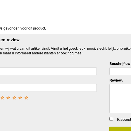
s gevonden voor dit product.
een review
n wij wat u van dit artikel vindt. Vindt u het goed, leuk, mooi, slecht, lelijk, onbruikb
n maar u informeert andere klanten er ook nog mee!
Beschrijf uw 
Review:
☆
☆
☆
☆
☆
Ik accep