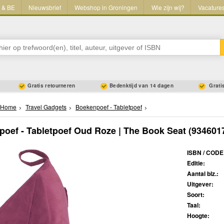
L & BE
Nieuwsbrief
Webshop in Groningen
Wie zijn wij?
Vacature
Gratis retourneren
Bedenktijd van 14 dagen
Gratis
Home
Travel Gadgets
Boekenpoef - Tabletpoef
oef - Tabletpoef Oud Roze | The Book Seat
(934601
ISBN / CODE
Editie:
Aantal blz.:
Uitgever:
Soort:
Taal:
Hoogte: