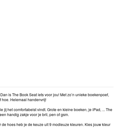
Dan is The Book Seat iets voor jou! Met zo’n unieke boekenpoef,
 of hoe. Helemaal handenvrij!
ie jij het comfortabelst vindt. Grote en kleine boeken, je iPad, ... The
 een handig zakje voor je bril, pen of gsm.
 de hoes heb je de keuze uit 9 modieuze kleuren. Kies jouw kleur