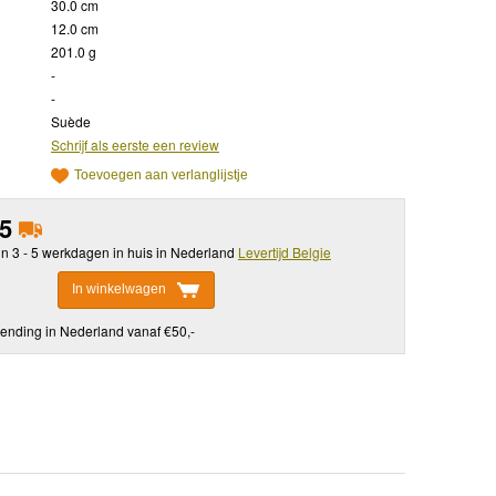
30.0 cm
12.0 cm
201.0 g
-
-
Suède
Schrijf als eerste een review
Toevoegen aan verlanglijstje
95
in 3 - 5 werkdagen in huis in Nederland
Levertijd Belgie
In winkelwagen
ending in Nederland vanaf €50,-