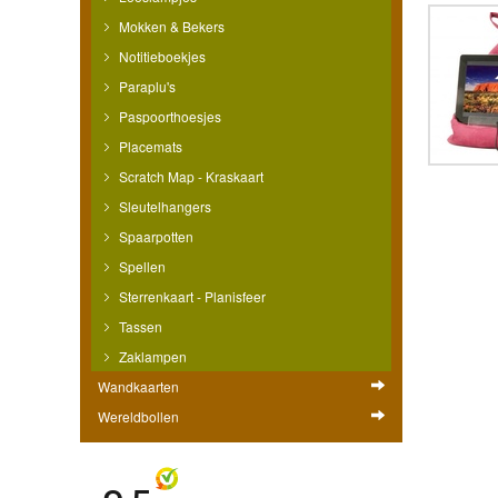
Mokken & Bekers
Notitieboekjes
Paraplu's
Paspoorthoesjes
Placemats
Scratch Map - Kraskaart
Sleutelhangers
Spaarpotten
Spellen
Sterrenkaart - Planisfeer
Tassen
Zaklampen
Wandkaarten
Wereldbollen