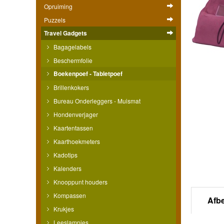
Opruiming
Puzzels
Travel Gadgets
Bagagelabels
Beschermfolie
Boekenpoef - Tabletpoef
Brillenkokers
Bureau Onderleggers - Muismat
Hondenverjager
Kaartentassen
Kaarthoekmeters
Kadotips
Kalenders
Knooppunt houders
Kompassen
Afb
Krukjes
Leeslampjes