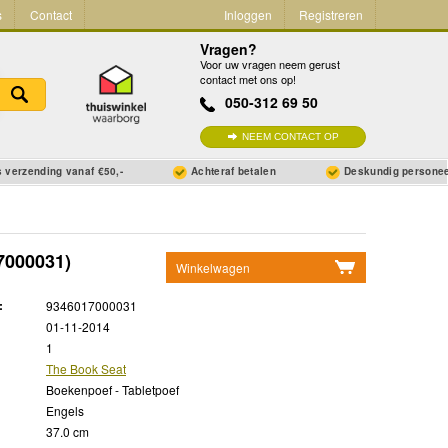
s
Contact
Inloggen
Registreren
Vragen?
Voor uw vragen neem gerust
contact met ons op!
050-312 69 50
NEEM CONTACT OP
 verzending vanaf €50,-
Achteraf betalen
Deskundig persone
7000031)
Winkelwagen
Geen items in winkelwagen
:
9346017000031
Ga naar winkelwagen
01-11-2014
1
The Book Seat
Boekenpoef - Tabletpoef
Engels
37.0 cm