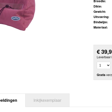
Breedte:
Dikte:
Gewicht:
Uitvoering:
Bindwijze:
Materiaal:
€
39,
Leverbaar 
Gratis
verz
eeldingen
Inkijkexemplaar