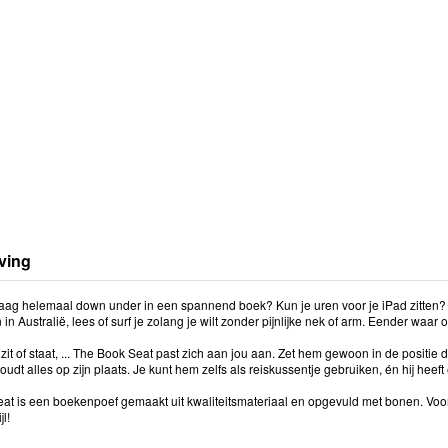
ving
graag helemaal down under in een spannend boek? Kun je uren voor je iPad zitten? 
in Australië, lees of surf je zolang je wilt zonder pijnlijke nek of arm. Eender waar
t, zit of staat, ... The Book Seat past zich aan jou aan. Zet hem gewoon in de positie d
udt alles op zijn plaats. Je kunt hem zelfs als reiskussentje gebruiken, én hij heeft
at is een boekenpoef gemaakt uit kwaliteitsmateriaal en opgevuld met bonen. Voor
jl!