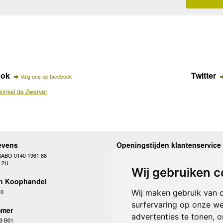
ook
Twitter
Volg ons op facebook
inkel de Zwerver
evens
Openingstijden klantenservice
RABO 0140 1961 88
Maandag
10.00 - 12.30 en 13
L2U
Dinsdag
10.00 - 12.30 en 13
Wij gebruiken c
Woensdag
10.00 - 12.30 en 13
n Koophandel
Donderdag
10.00 - 12.30 en 13
Vrijdag
10.00 - 12.30 en 13
40
Wij maken gebruik van 
Zaterdag
gesloten
surfervaring op onze we
Zondag
gesloten
mer
advertenties te tonen, 
3 B01