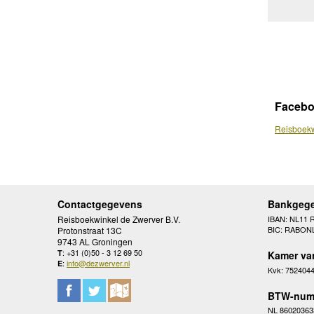
Faceb
Reisboekw
Contactgegevens
Bankgeg
Reisboekwinkel de Zwerver B.V.
IBAN: NL11 
BIC: RABON
Protonstraat 13C
9743 AL Groningen
: +31 (0)50 - 3 12 69 50
T
Kamer va
:
info@dezwerver.nl
E
Kvk: 752404
BTW-num
NL 86020363