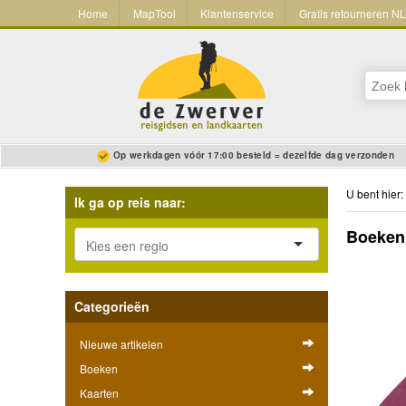
Home
MapTool
Klantenservice
Gratis retourneren N
Op werkdagen vóór 17:00 besteld = dezelfde dag verzonden
U bent hier:
Ik ga op reis naar:
Boekenp
Categorieën
Nieuwe artikelen
Boeken
Kaarten