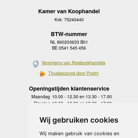
Kamer van Koophandel
Kvk: 75240440
BTW-nummer
NL 860203633 B01
BE 0541 545 456
Vereniging van Reisboekhandels
Thuisbezorgd door Postnl
Openingstijden klantenservice
Maandag
10.00 - 12.30 en 13.30 - 17.00
Dinsdag
10.00 - 12.30 en 13.30 - 17.00
Woensdag
10.00 - 12.30 en 13.30 - 17.00
Donderdag
10.00 - 12.30 en 13.30 - 17.00
Wij gebruiken cookies
Vrijdag
10.00 - 12.30 en 13.30 - 17.00
Zaterdag
gesloten
Wij maken gebruik van cookies en
Zondag
gesloten