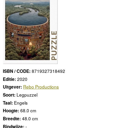
8719327318492
ISBN / CODE:
2020
Editie:
Rebo Productions
Uitgever:
Legpuzzel
Soort:
Engels
Taal:
68.0 cm
Hoogte:
48.0 cm
Breedte:
-
Bindwijze: