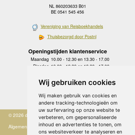
NL 860203633 B01
BE 0541 545 456
Vereniging van Reisboekhandels
Thuisbezorgd door Postnl
Openingstijden klantenservice
Maandag
10.00 - 12.30 en 13.30 - 17.00
Dinsdag
10.00 - 12.30 en 13.30 - 17.00
Woensdag
10.00 - 12.30 en 13.30 - 17.00
Donderdag
10.00 - 12.30 en 13.30 - 17.00
Wij gebruiken cookies
Vrijdag
10.00 - 12.30 en 13.30 - 17.00
Zaterdag
gesloten
Wij maken gebruik van cookies en
Zondag
gesloten
andere tracking-technologieën om
uw surfervaring op onze website te
© 2026 de Zwerver
verbeteren, om gepersonaliseerde
inhoud en advertenties te tonen, om
Algemene Voorwaarden
ons websiteverkeer te analyseren en