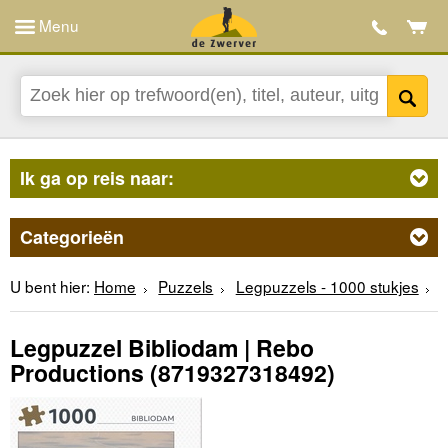
Menu
Ik ga op reis naar:
Categorieën
U bent hier:
Home
Puzzels
Legpuzzels - 1000 stukjes
Legpuzzel Bibliodam | Rebo
Productions
(8719327318492)