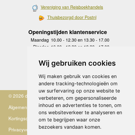
Vereniging van Reisboekhandels
Thuisbezorgd door Postnl
Openingstijden klantenservice
Maandag
10.00 - 12.30 en 13.30 - 17.00
Dinsdag
10.00 - 12.30 en 13.30 - 17.00
Woensdag
10.00 - 12.30 en 13.30 - 17.00
Donderdag
10.00 - 12.30 en 13.30 - 17.00
Wij gebruiken cookies
Vrijdag
10.00 - 12.30 en 13.30 - 17.00
Zaterdag
gesloten
Wij maken gebruik van cookies en
Zondag
gesloten
andere tracking-technologieën om
uw surfervaring op onze website te
© 2026 de Zwerver
verbeteren, om gepersonaliseerde
inhoud en advertenties te tonen, om
Algemene Voorwaarden
ons websiteverkeer te analyseren en
Kortingscode
om te begrijpen waar onze
bezoekers vandaan komen.
Privacyverklaring