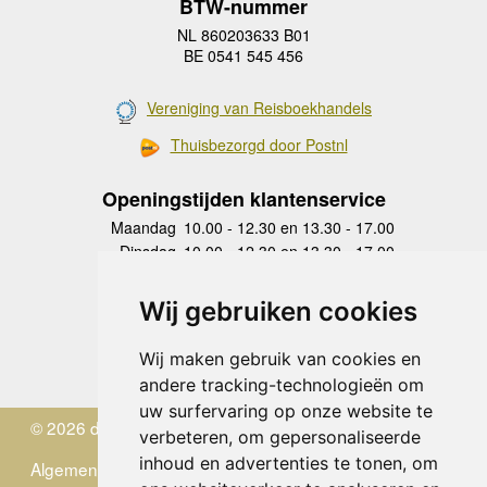
BTW-nummer
NL 860203633 B01
BE 0541 545 456
Vereniging van Reisboekhandels
Thuisbezorgd door Postnl
Openingstijden klantenservice
Maandag
10.00 - 12.30 en 13.30 - 17.00
Dinsdag
10.00 - 12.30 en 13.30 - 17.00
Woensdag
10.00 - 12.30 en 13.30 - 17.00
Donderdag
10.00 - 12.30 en 13.30 - 17.00
Wij gebruiken cookies
Vrijdag
10.00 - 12.30 en 13.30 - 17.00
Zaterdag
gesloten
Wij maken gebruik van cookies en
Zondag
gesloten
andere tracking-technologieën om
uw surfervaring op onze website te
© 2026 de Zwerver
verbeteren, om gepersonaliseerde
inhoud en advertenties te tonen, om
Algemene Voorwaarden