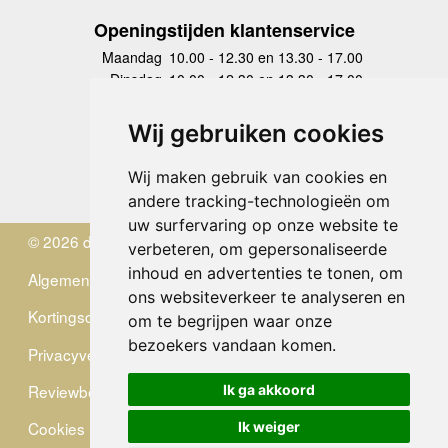
Openingstijden klantenservice
Maandag
10.00 - 12.30 en 13.30 - 17.00
Dinsdag
10.00 - 12.30 en 13.30 - 17.00
Woensdag
10.00 - 12.30 en 13.30 - 17.00
Donderdag
10.00 - 12.30 en 13.30 - 17.00
Wij gebruiken cookies
Vrijdag
10.00 - 12.30 en 13.30 - 17.00
Zaterdag
gesloten
Wij maken gebruik van cookies en
Zondag
gesloten
andere tracking-technologieën om
uw surfervaring op onze website te
© 2026 de Zwerver
verbeteren, om gepersonaliseerde
inhoud en advertenties te tonen, om
Algemene Voorwaarden
ons websiteverkeer te analyseren en
Kortingscode
om te begrijpen waar onze
bezoekers vandaan komen.
Privacyverklaring
Reviewbeleid
Ik ga akkoord
Cookies
Ik weiger