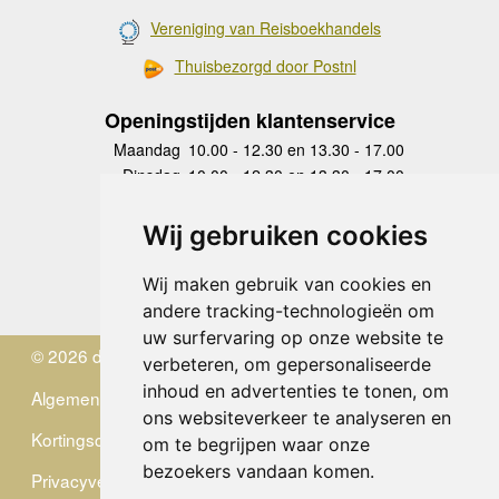
Vereniging van Reisboekhandels
Thuisbezorgd door Postnl
Openingstijden klantenservice
Maandag
10.00 - 12.30 en 13.30 - 17.00
Dinsdag
10.00 - 12.30 en 13.30 - 17.00
Woensdag
10.00 - 12.30 en 13.30 - 17.00
Donderdag
10.00 - 12.30 en 13.30 - 17.00
Wij gebruiken cookies
Vrijdag
10.00 - 12.30 en 13.30 - 17.00
Zaterdag
gesloten
Wij maken gebruik van cookies en
Zondag
gesloten
andere tracking-technologieën om
uw surfervaring op onze website te
© 2026 de Zwerver
verbeteren, om gepersonaliseerde
inhoud en advertenties te tonen, om
Algemene Voorwaarden
ons websiteverkeer te analyseren en
Kortingscode
om te begrijpen waar onze
bezoekers vandaan komen.
Privacyverklaring