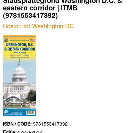
Stadsplattegrond Washington D.C. &
eastern corridor | ITMB
(9781553417392)
Boston tot Washington DC
9781553417392
ISBN / CODE:
02-10-2012
Editie: