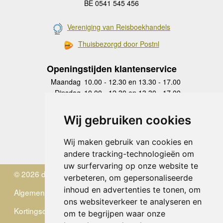
BE 0541 545 456
Vereniging van Reisboekhandels
Thuisbezorgd door Postnl
Openingstijden klantenservice
Maandag
10.00 - 12.30 en 13.30 - 17.00
Dinsdag
10.00 - 12.30 en 13.30 - 17.00
Woensdag
10.00 - 12.30 en 13.30 - 17.00
Donderdag
10.00 - 12.30 en 13.30 - 17.00
Wij gebruiken cookies
Vrijdag
10.00 - 12.30 en 13.30 - 17.00
Zaterdag
gesloten
Wij maken gebruik van cookies en
Zondag
gesloten
andere tracking-technologieën om
uw surfervaring op onze website te
© 2026 de Zwerver
verbeteren, om gepersonaliseerde
inhoud en advertenties te tonen, om
Algemene Voorwaarden
ons websiteverkeer te analyseren en
Kortingscode
om te begrijpen waar onze