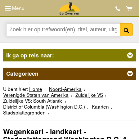
Menu
Ik ga op reis naar:
Categorieën
U bent hier:
Home
Noord-Amerika
Verenigde Staten van Amerika
Zuidelijke VS
Zuidelijke VS: South Atlantic
District of Columbia (Washington D.C.)
Kaarten
Stadsplattegronden
Wegenkaart - landkaart -