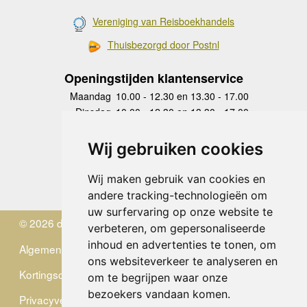
Vereniging van Reisboekhandels
Thuisbezorgd door Postnl
Openingstijden klantenservice
Maandag
10.00 - 12.30 en 13.30 - 17.00
Dinsdag
10.00 - 12.30 en 13.30 - 17.00
Woensdag
10.00 - 12.30 en 13.30 - 17.00
Donderdag
10.00 - 12.30 en 13.30 - 17.00
Wij gebruiken cookies
Vrijdag
10.00 - 12.30 en 13.30 - 17.00
Zaterdag
gesloten
Wij maken gebruik van cookies en
Zondag
gesloten
andere tracking-technologieën om
uw surfervaring op onze website te
© 2026 de Zwerver
verbeteren, om gepersonaliseerde
inhoud en advertenties te tonen, om
Algemene Voorwaarden
ons websiteverkeer te analyseren en
Kortingscode
om te begrijpen waar onze
bezoekers vandaan komen.
Privacyverklaring