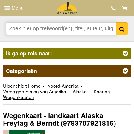
Menu
Ik ga op reis naar:
Categorieën
U bent hier:
Home
Noord-Amerika
Verenigde Staten van Amerika
Alaska
Kaarten
Wegenkaarten
Wegenkaart - landkaart Alaska |
Freytag & Berndt
(9783707921816)