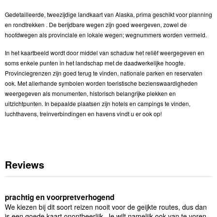
Gedetailleerde, tweezijdige landkaart van Alaska, prima geschikt voor planning
en rondtrekken . De berijdbare wegen zijn goed weergeven, zowel de
hoofdwegen als provinciale en lokale wegen; wegnummers worden vermeld.
In het kaartbeeld wordt door middel van schaduw het reliëf weergegeven en
soms enkele punten in het landschap met de daadwerkelijke hoogte.
Provinciegrenzen zijn goed terug te vinden, nationale parken en reservaten
ook. Met allerhande symbolen worden toeristische bezienswaardigheden
weergegeven als monumenten, historisch belangrijke plekken en
uitzichtpunten. In bepaalde plaatsen zijn hotels en campings te vinden,
luchthavens, treinverbindingen en havens vindt u er ook op!
Reviews
prachtig en voorpretverhogend
We kiezen bij dit soort reizen nooit voor de geijkte routes, dus dan
is een goede kaart onontbeerlijk. Je wilt namelijk ook van te voren