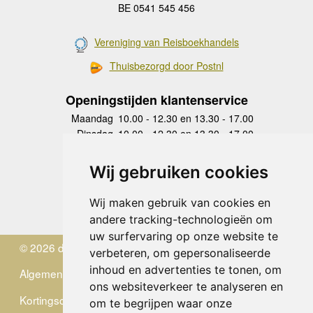
BE 0541 545 456
Vereniging van Reisboekhandels
Thuisbezorgd door Postnl
Openingstijden klantenservice
Maandag
10.00 - 12.30 en 13.30 - 17.00
Dinsdag
10.00 - 12.30 en 13.30 - 17.00
Woensdag
10.00 - 12.30 en 13.30 - 17.00
Donderdag
10.00 - 12.30 en 13.30 - 17.00
Wij gebruiken cookies
Vrijdag
10.00 - 12.30 en 13.30 - 17.00
Zaterdag
gesloten
Wij maken gebruik van cookies en
Zondag
gesloten
andere tracking-technologieën om
uw surfervaring op onze website te
© 2026 de Zwerver
verbeteren, om gepersonaliseerde
inhoud en advertenties te tonen, om
Algemene Voorwaarden
ons websiteverkeer te analyseren en
Kortingscode
om te begrijpen waar onze