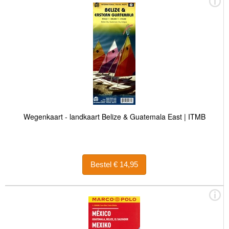
Wegenkaart - landkaart Belize & Guatemala East | ITMB
Bestel € 14,95