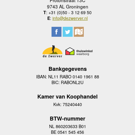
Protonstraat 13C
9743 AL Groningen
T
: +31 (0)50 - 3 12 69 50
E
:
info@dezwerver.nl
Bankgegevens
IBAN: NL11 RABO 0140 1961 88
BIC: RABONL2U
Kamer van Koophandel
Kvk: 75240440
BTW-nummer
NL 860203633 B01
BE 0541 545 456