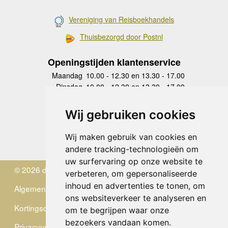
Vereniging van Reisboekhandels
Thuisbezorgd door Postnl
Openingstijden klantenservice
Maandag
10.00 - 12.30 en 13.30 - 17.00
Dinsdag
10.00 - 12.30 en 13.30 - 17.00
Woensdag
10.00 - 12.30 en 13.30 - 17.00
Donderdag
10.00 - 12.30 en 13.30 - 17.00
Wij gebruiken cookies
Vrijdag
10.00 - 12.30 en 13.30 - 17.00
Zaterdag
gesloten
Wij maken gebruik van cookies en
Zondag
gesloten
andere tracking-technologieën om
uw surfervaring op onze website te
© 2026 de Zwerver
verbeteren, om gepersonaliseerde
inhoud en advertenties te tonen, om
Algemene Voorwaarden
ons websiteverkeer te analyseren en
Kortingscode
om te begrijpen waar onze
bezoekers vandaan komen.
Privacyverklaring