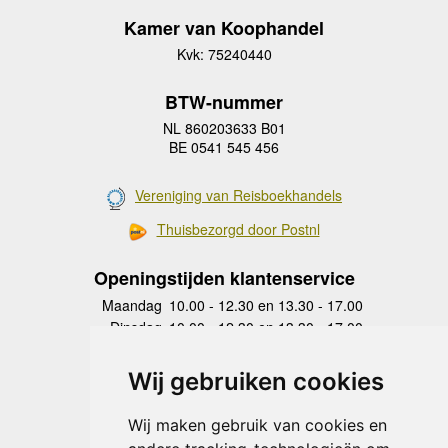
Kamer van Koophandel
Kvk: 75240440
BTW-nummer
NL 860203633 B01
BE 0541 545 456
Vereniging van Reisboekhandels
Thuisbezorgd door Postnl
Openingstijden klantenservice
Maandag
10.00 - 12.30 en 13.30 - 17.00
Dinsdag
10.00 - 12.30 en 13.30 - 17.00
Woensdag
10.00 - 12.30 en 13.30 - 17.00
Donderdag
10.00 - 12.30 en 13.30 - 17.00
Wij gebruiken cookies
Vrijdag
10.00 - 12.30 en 13.30 - 17.00
Zaterdag
gesloten
Wij maken gebruik van cookies en
Zondag
gesloten