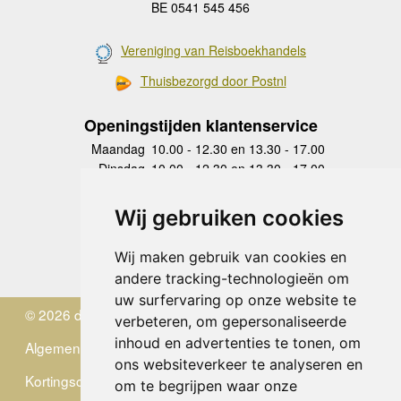
BE 0541 545 456
Vereniging van Reisboekhandels
Thuisbezorgd door Postnl
Openingstijden klantenservice
Maandag
10.00 - 12.30 en 13.30 - 17.00
Dinsdag
10.00 - 12.30 en 13.30 - 17.00
Woensdag
10.00 - 12.30 en 13.30 - 17.00
Donderdag
10.00 - 12.30 en 13.30 - 17.00
Wij gebruiken cookies
Vrijdag
10.00 - 12.30 en 13.30 - 17.00
Zaterdag
gesloten
Wij maken gebruik van cookies en
Zondag
gesloten
andere tracking-technologieën om
uw surfervaring op onze website te
© 2026 de Zwerver
verbeteren, om gepersonaliseerde
inhoud en advertenties te tonen, om
Algemene Voorwaarden
ons websiteverkeer te analyseren en
Kortingscode
om te begrijpen waar onze