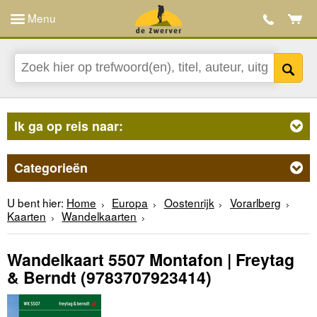
Menu
Ik ga op reis naar:
Categorieën
U bent hier:
Home
Europa
Oostenrijk
Vorarlberg
Kaarten
Wandelkaarten
Wandelkaart 5507 Montafon | Freytag
& Berndt
(9783707923414)