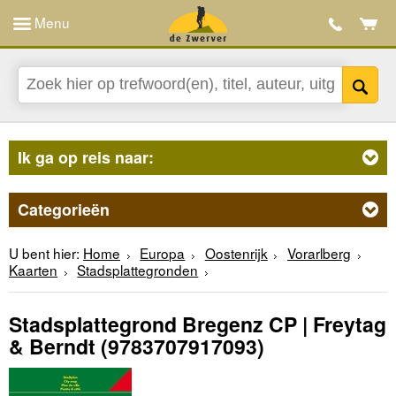
Menu
Ik ga op reis naar:
Categorieën
U bent hier:
Home
Europa
Oostenrijk
Vorarlberg
Kaarten
Stadsplattegronden
Stadsplattegrond Bregenz CP | Freytag
& Berndt
(9783707917093)