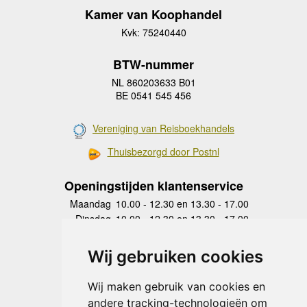
Kamer van Koophandel
Kvk: 75240440
BTW-nummer
NL 860203633 B01
BE 0541 545 456
Vereniging van Reisboekhandels
Thuisbezorgd door Postnl
Openingstijden klantenservice
Maandag
10.00 - 12.30 en 13.30 - 17.00
Dinsdag
10.00 - 12.30 en 13.30 - 17.00
Woensdag
10.00 - 12.30 en 13.30 - 17.00
Donderdag
10.00 - 12.30 en 13.30 - 17.00
Wij gebruiken cookies
Vrijdag
10.00 - 12.30 en 13.30 - 17.00
Zaterdag
gesloten
Wij maken gebruik van cookies en
Zondag
gesloten
andere tracking-technologieën om