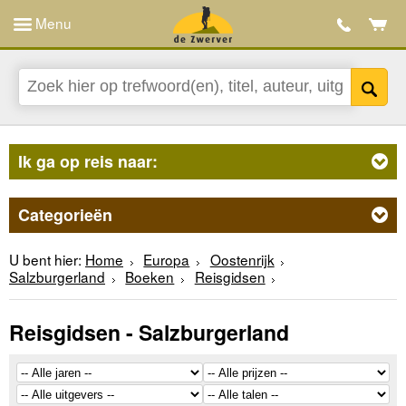
Menu
Ik ga op reis naar:
Categorieën
U bent hier:
Home
Europa
Oostenrijk
Salzburgerland
Boeken
Reisgidsen
Reisgidsen - Salzburgerland