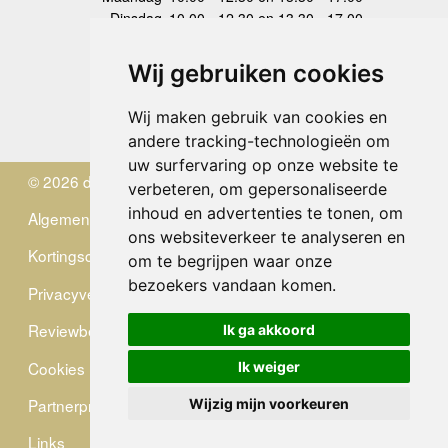
Dinsdag
10.00 - 12.30 en 13.30 - 17.00
Woensdag
10.00 - 12.30 en 13.30 - 17.00
Donderdag
10.00 - 12.30 en 13.30 - 17.00
Wij gebruiken cookies
Vrijdag
10.00 - 12.30 en 13.30 - 17.00
Zaterdag
gesloten
Wij maken gebruik van cookies en
Zondag
gesloten
andere tracking-technologieën om
uw surfervaring op onze website te
© 2026 de Zwerver
verbeteren, om gepersonaliseerde
inhoud en advertenties te tonen, om
Algemene Voorwaarden
ons websiteverkeer te analyseren en
Kortingscode
om te begrijpen waar onze
bezoekers vandaan komen.
Privacyverklaring
Reviewbeleid
Ik ga akkoord
Cookies
Ik weiger
Partnerprogramma
Wijzig mijn voorkeuren
Links