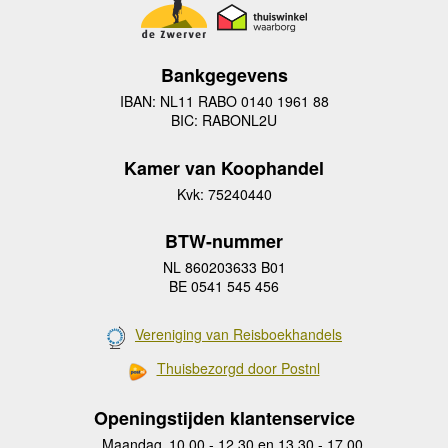
Bankgegevens
IBAN: NL11 RABO 0140 1961 88
BIC: RABONL2U
Kamer van Koophandel
Kvk: 75240440
BTW-nummer
NL 860203633 B01
BE 0541 545 456
Vereniging van Reisboekhandels
Thuisbezorgd door Postnl
Openingstijden klantenservice
Maandag
10.00 - 12.30 en 13.30 - 17.00