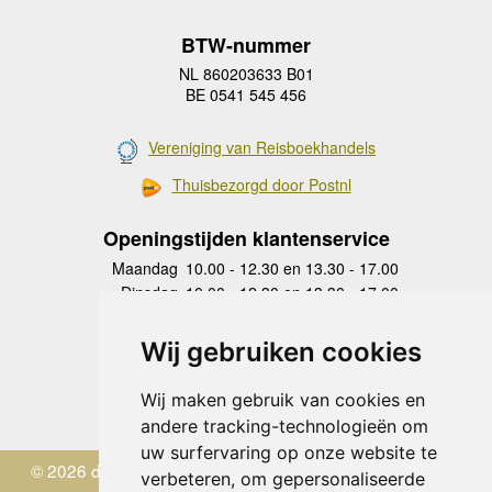
BTW-nummer
NL 860203633 B01
BE 0541 545 456
Vereniging van Reisboekhandels
Thuisbezorgd door Postnl
Openingstijden klantenservice
Maandag
10.00 - 12.30 en 13.30 - 17.00
Dinsdag
10.00 - 12.30 en 13.30 - 17.00
Woensdag
10.00 - 12.30 en 13.30 - 17.00
Donderdag
10.00 - 12.30 en 13.30 - 17.00
Wij gebruiken cookies
Vrijdag
10.00 - 12.30 en 13.30 - 17.00
Zaterdag
gesloten
Wij maken gebruik van cookies en
Zondag
gesloten
andere tracking-technologieën om
uw surfervaring op onze website te
© 2026 de Zwerver
verbeteren, om gepersonaliseerde