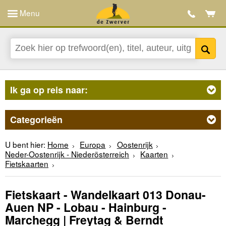
Menu
Ik ga op reis naar:
Categorieën
U bent hier:
Home
Europa
Oostenrijk
Neder-Oostenrijk - Niederösterreich
Kaarten
Fietskaarten
Fietskaart - Wandelkaart 013 Donau-
Auen NP - Lobau - Hainburg -
Marchegg | Freytag & Berndt