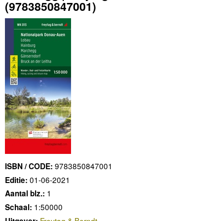
(9783850847001)
9783850847001
ISBN / CODE:
01-06-2021
Editie:
1
Aantal blz.:
1:50000
Schaal:
Freytag & Berndt
Uitgever: