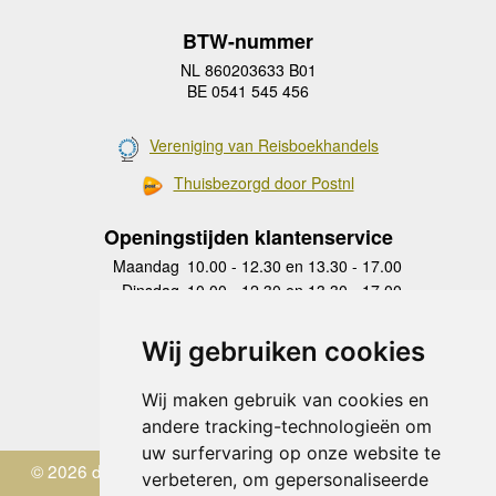
BTW-nummer
NL 860203633 B01
BE 0541 545 456
Vereniging van Reisboekhandels
Thuisbezorgd door Postnl
Openingstijden klantenservice
Maandag
10.00 - 12.30 en 13.30 - 17.00
Dinsdag
10.00 - 12.30 en 13.30 - 17.00
Woensdag
10.00 - 12.30 en 13.30 - 17.00
Donderdag
10.00 - 12.30 en 13.30 - 17.00
Wij gebruiken cookies
Vrijdag
10.00 - 12.30 en 13.30 - 17.00
Zaterdag
gesloten
Wij maken gebruik van cookies en
Zondag
gesloten
andere tracking-technologieën om
uw surfervaring op onze website te
© 2026 de Zwerver
verbeteren, om gepersonaliseerde