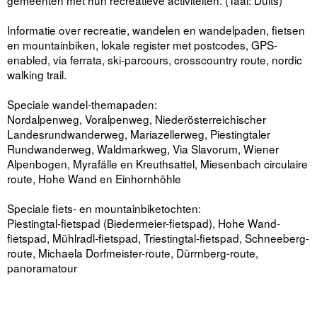
gemeenten met hun recreatieve activiteiten. (Taal: Duits)
Informatie over recreatie, wandelen en wandelpaden, fietsen
en mountainbiken, lokale register met postcodes, GPS-
enabled, via ferrata, ski-parcours, crosscountry route, nordic
walking trail.
Speciale wandel-themapaden:
Nordalpenweg, Voralpenweg, Niederösterreichischer
Landesrundwanderweg, Mariazellerweg, Piestingtaler
Rundwanderweg, Waldmarkweg, Via Slavorum, Wiener
Alpenbogen, Myrafälle en Kreuthsattel, Miesenbach circulaire
route, Hohe Wand en Einhornhöhle
Speciale fiets- en mountainbiketochten:
Piestingtal-fietspad (Biedermeier-fietspad), Hohe Wand-
fietspad, Mühlradl-fietspad, Triestingtal-fietspad, Schneeberg-
route, Michaela Dorfmeister-route, Dürrnberg-route,
panoramatour