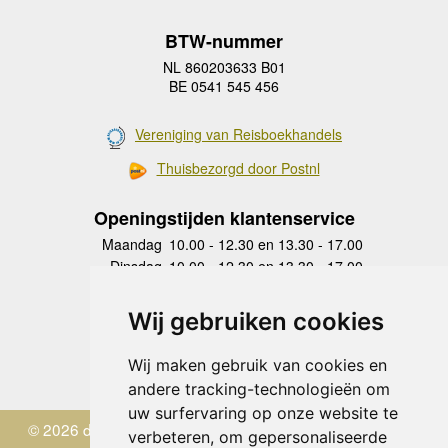
BTW-nummer
NL 860203633 B01
BE 0541 545 456
Vereniging van Reisboekhandels
Thuisbezorgd door Postnl
Openingstijden klantenservice
Maandag
10.00 - 12.30 en 13.30 - 17.00
Dinsdag
10.00 - 12.30 en 13.30 - 17.00
Woensdag
10.00 - 12.30 en 13.30 - 17.00
Donderdag
10.00 - 12.30 en 13.30 - 17.00
Wij gebruiken cookies
Vrijdag
10.00 - 12.30 en 13.30 - 17.00
Zaterdag
gesloten
Wij maken gebruik van cookies en
Zondag
gesloten
andere tracking-technologieën om
uw surfervaring op onze website te
© 2026 de Zwerver
verbeteren, om gepersonaliseerde