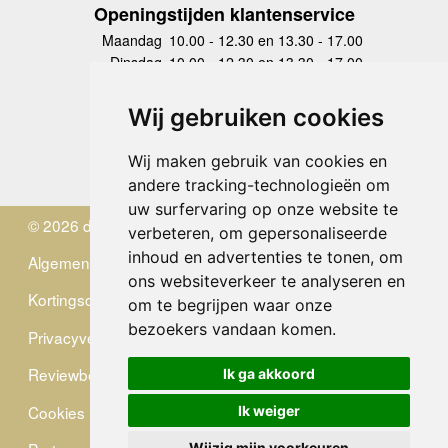
Openingstijden klantenservice
Maandag
10.00 - 12.30 en 13.30 - 17.00
Dinsdag
10.00 - 12.30 en 13.30 - 17.00
Woensdag
10.00 - 12.30 en 13.30 - 17.00
Donderdag
10.00 - 12.30 en 13.30 - 17.00
Wij gebruiken cookies
Vrijdag
10.00 - 12.30 en 13.30 - 17.00
Zaterdag
gesloten
Wij maken gebruik van cookies en
Zondag
gesloten
andere tracking-technologieën om
uw surfervaring op onze website te
© 2026 de Zwerver
verbeteren, om gepersonaliseerde
inhoud en advertenties te tonen, om
Algemene Voorwaarden
ons websiteverkeer te analyseren en
Kortingscode
om te begrijpen waar onze
bezoekers vandaan komen.
Privacyverklaring
Reviewbeleid
Ik ga akkoord
Cookies
Ik weiger
Wijzig mijn voorkeuren