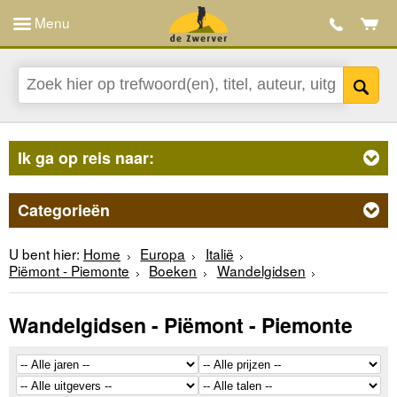
Menu
Ik ga op reis naar:
Categorieën
U bent hier:
Home
Europa
Italië
Piëmont - Piemonte
Boeken
Wandelgidsen
Wandelgidsen - Piëmont - Piemonte