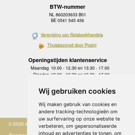
BTW-nummer
NL 860203633 B01
BE 0541 545 456
Vereniging van Reisboekhandels
Thuisbezorgd door Postnl
Openingstijden klantenservice
Maandag
10.00 - 12.30 en 13.30 - 17.00
Dinsdag
10.00 - 12.30 en 13.30 - 17.00
Woensdag
10.00 - 12.30 en 13.30 - 17.00
Donderdag
10.00 - 12.30 en 13.30 - 17.00
Wij gebruiken cookies
Vrijdag
10.00 - 12.30 en 13.30 - 17.00
Zaterdag
gesloten
Wij maken gebruik van cookies en
Zondag
gesloten
andere tracking-technologieën om
uw surfervaring op onze website te
© 2026 de Zwerver
verbeteren, om gepersonaliseerde
inhoud en advertenties te tonen, om
Algemene Voorwaarden