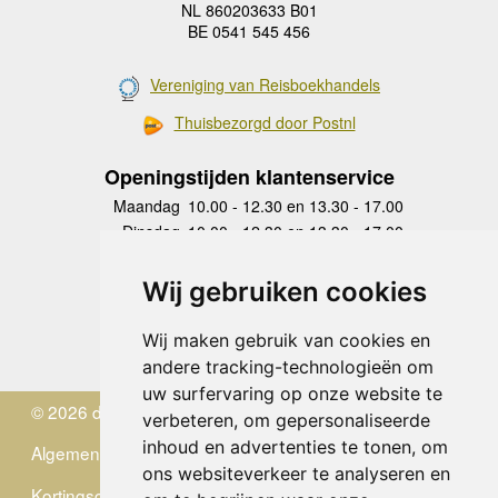
NL 860203633 B01
BE 0541 545 456
Vereniging van Reisboekhandels
Thuisbezorgd door Postnl
Openingstijden klantenservice
Maandag
10.00 - 12.30 en 13.30 - 17.00
Dinsdag
10.00 - 12.30 en 13.30 - 17.00
Woensdag
10.00 - 12.30 en 13.30 - 17.00
Donderdag
10.00 - 12.30 en 13.30 - 17.00
Wij gebruiken cookies
Vrijdag
10.00 - 12.30 en 13.30 - 17.00
Zaterdag
gesloten
Wij maken gebruik van cookies en
Zondag
gesloten
andere tracking-technologieën om
uw surfervaring op onze website te
© 2026 de Zwerver
verbeteren, om gepersonaliseerde
inhoud en advertenties te tonen, om
Algemene Voorwaarden
ons websiteverkeer te analyseren en
Kortingscode