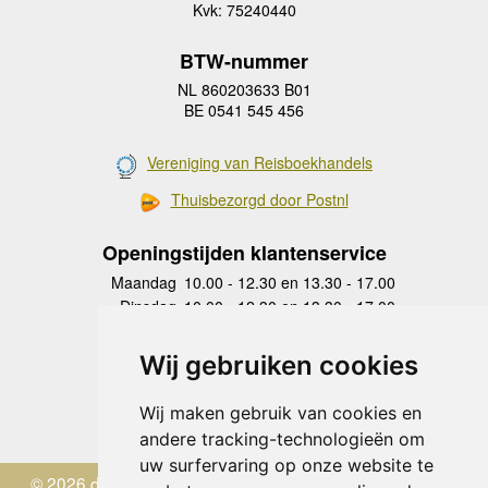
Kvk: 75240440
BTW-nummer
NL 860203633 B01
BE 0541 545 456
Vereniging van Reisboekhandels
Thuisbezorgd door Postnl
Openingstijden klantenservice
Maandag
10.00 - 12.30 en 13.30 - 17.00
Dinsdag
10.00 - 12.30 en 13.30 - 17.00
Woensdag
10.00 - 12.30 en 13.30 - 17.00
Donderdag
10.00 - 12.30 en 13.30 - 17.00
Wij gebruiken cookies
Vrijdag
10.00 - 12.30 en 13.30 - 17.00
Zaterdag
gesloten
Wij maken gebruik van cookies en
Zondag
gesloten
andere tracking-technologieën om
uw surfervaring op onze website te
© 2026 de Zwerver