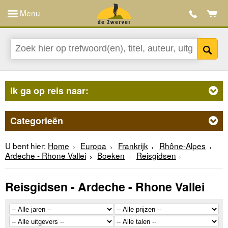
Menu
Ik ga op reis naar:
Categorieën
U bent hier:
Home
Europa
Frankrijk
Rhône-Alpes
Ardeche - Rhone Vallei
Boeken
Reisgidsen
Reisgidsen - Ardeche - Rhone Vallei