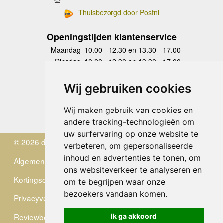
Thuisbezorgd door Postnl
Openingstijden klantenservice
Maandag
10.00 - 12.30 en 13.30 - 17.00
Dinsdag
10.00 - 12.30 en 13.30 - 17.00
Woensdag
10.00 - 12.30 en 13.30 - 17.00
Donderdag
10.00 - 12.30 en 13.30 - 17.00
Wij gebruiken cookies
Vrijdag
10.00 - 12.30 en 13.30 - 17.00
Zaterdag
gesloten
Wij maken gebruik van cookies en
Zondag
gesloten
andere tracking-technologieën om
uw surfervaring op onze website te
© 2026 de Zwerver
verbeteren, om gepersonaliseerde
inhoud en advertenties te tonen, om
Algemene Voorwaarden
ons websiteverkeer te analyseren en
Kortingscode
om te begrijpen waar onze
bezoekers vandaan komen.
Privacyverklaring
Reviewbeleid
Ik ga akkoord