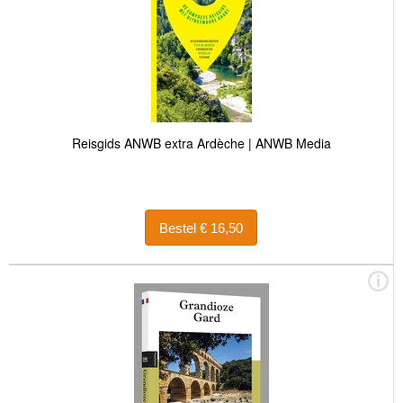
Reisgids ANWB extra Ardèche | ANWB Media
Bestel € 16,50