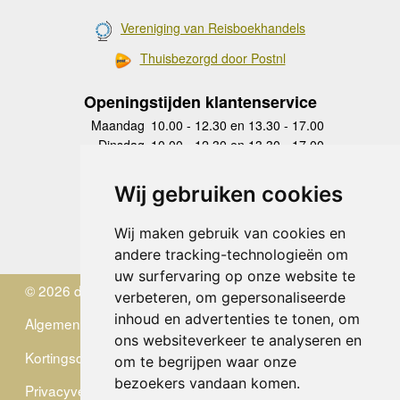
Vereniging van Reisboekhandels
Thuisbezorgd door Postnl
Openingstijden klantenservice
Maandag
10.00 - 12.30 en 13.30 - 17.00
Dinsdag
10.00 - 12.30 en 13.30 - 17.00
Woensdag
10.00 - 12.30 en 13.30 - 17.00
Donderdag
10.00 - 12.30 en 13.30 - 17.00
Wij gebruiken cookies
Vrijdag
10.00 - 12.30 en 13.30 - 17.00
Zaterdag
gesloten
Wij maken gebruik van cookies en
Zondag
gesloten
andere tracking-technologieën om
uw surfervaring op onze website te
© 2026 de Zwerver
verbeteren, om gepersonaliseerde
inhoud en advertenties te tonen, om
Algemene Voorwaarden
ons websiteverkeer te analyseren en
Kortingscode
om te begrijpen waar onze
bezoekers vandaan komen.
Privacyverklaring