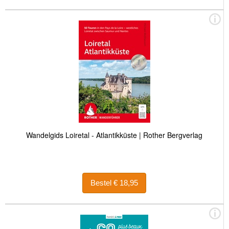
Wandelgids Loiretal - Atlantikküste | Rother Bergverlag
Bestel € 18,95