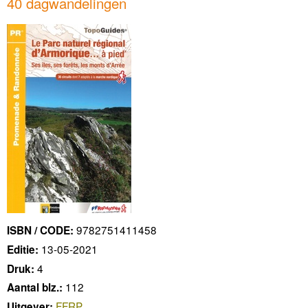
40 dagwandelingen
9782751411458
ISBN / CODE:
13-05-2021
Editie:
4
Druk:
112
Aantal blz.:
FFRP
Uitgever: