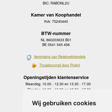
BIC: RABONL2U
Kamer van Koophandel
Kvk: 75240440
BTW-nummer
NL 860203633 B01
BE 0541 545 456
Vereniging van Reisboekhandels
Thuisbezorgd door Postnl
Openingstijden klantenservice
Maandag
10.00 - 12.30 en 13.30 - 17.00
Dinsdag
10.00 - 12.30 en 13.30 - 17.00
Woensdag
10.00 - 12.30 en 13.30 - 17.00
Donderdag
10.00 - 12.30 en 13.30 - 17.00
Wij gebruiken cookies
Vrijdag
10.00 - 12.30 en 13.30 - 17.00
Zaterdag
gesloten