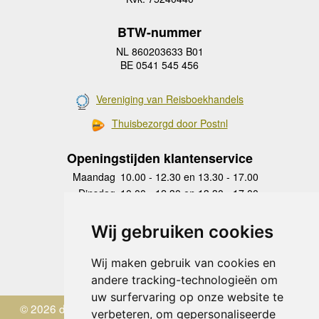
BTW-nummer
NL 860203633 B01
BE 0541 545 456
Vereniging van Reisboekhandels
Thuisbezorgd door Postnl
Openingstijden klantenservice
Maandag
10.00 - 12.30 en 13.30 - 17.00
Dinsdag
10.00 - 12.30 en 13.30 - 17.00
Woensdag
10.00 - 12.30 en 13.30 - 17.00
Donderdag
10.00 - 12.30 en 13.30 - 17.00
Wij gebruiken cookies
Vrijdag
10.00 - 12.30 en 13.30 - 17.00
Zaterdag
gesloten
Wij maken gebruik van cookies en
Zondag
gesloten
andere tracking-technologieën om
uw surfervaring op onze website te
© 2026 de Zwerver
verbeteren, om gepersonaliseerde