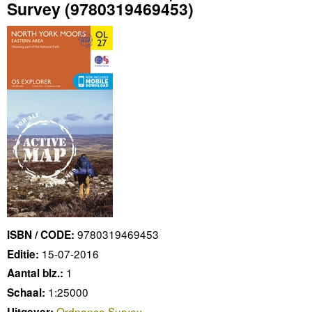
Survey
(9780319469453)
9780319469453
ISBN / CODE:
15-07-2016
Editie:
1
Aantal blz.:
1:25000
Schaal:
Ordnance Survey
Uitgever: