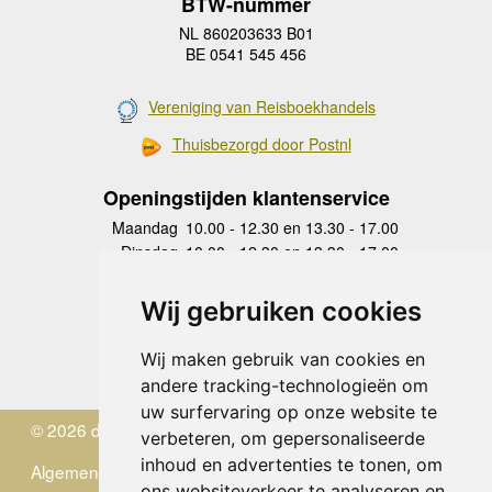
BTW-nummer
NL 860203633 B01
BE 0541 545 456
Vereniging van Reisboekhandels
Thuisbezorgd door Postnl
Openingstijden klantenservice
Maandag
10.00 - 12.30 en 13.30 - 17.00
Dinsdag
10.00 - 12.30 en 13.30 - 17.00
Woensdag
10.00 - 12.30 en 13.30 - 17.00
Donderdag
10.00 - 12.30 en 13.30 - 17.00
Wij gebruiken cookies
Vrijdag
10.00 - 12.30 en 13.30 - 17.00
Zaterdag
gesloten
Wij maken gebruik van cookies en
Zondag
gesloten
andere tracking-technologieën om
uw surfervaring op onze website te
© 2026 de Zwerver
verbeteren, om gepersonaliseerde
inhoud en advertenties te tonen, om
Algemene Voorwaarden
ons websiteverkeer te analyseren en